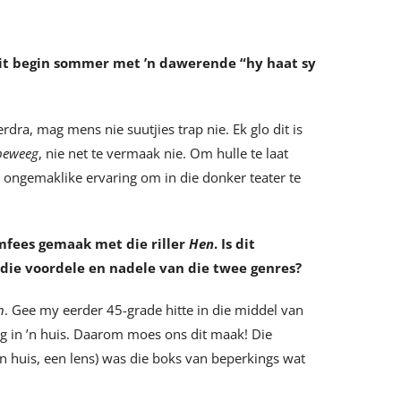
dit begin sommer met
’
n dawerende “hy haat sy
ra, mag mens nie suutjies trap nie. Ek glo dit is
beweeg
, nie net te vermaak nie. Om hulle te laat
 ongemaklike ervaring om in die donker teater te
rmfees gemaak met die riller
Hen
. Is dit
die voordele en nadele van die twee genres?
n
. Gee my eerder 45-grade hitte in die middel van
g in ’n huis. Daarom moes ons dit maak! Die
en huis, een lens) was die boks van beperkings wat