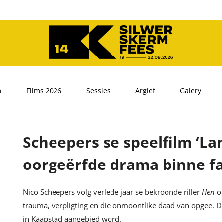
m
Films 2026
Sessies
Argief
Galery
Scheepers se speelfilm ‘La
oorgeërfde drama binne f
Nico Scheepers volg verlede jaar se bekroonde riller
Hen
o
trauma, verpligting en die onmoontlike daad van opgee. D
in Kaapstad aangebied word.