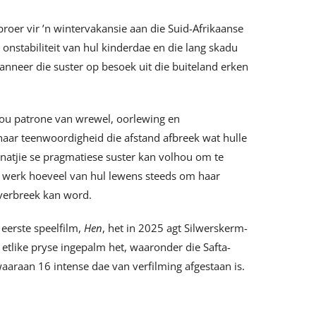
 broer vir ’n wintervakansie aan die Suid-Afrikaanse
 onstabiliteit van hul kinderdae en die lang skadu
anneer die suster op besoek uit die buiteland erken
in ou patrone van wrewel, oorlewing en
haar teenwoordigheid die afstand afbreek wat hulle
nnatjie se pragmatiese suster kan volhou om te
e werk hoeveel van hul lewens steeds om haar
 verbreek kan word.
 eerste speelfilm,
Hen
, het in 2025 agt Silwerskerm-
tlike pryse ingepalm het, waaronder die Safta-
waaraan 16 intense dae van verfilming afgestaan is.