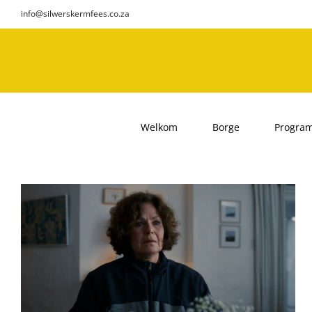
Skip
info@silwerskermfees.co.za
to
content
Welkom
Borge
Progra