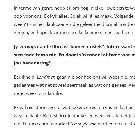
In terme van genre hoop ek om nog in elke liewe een te w
oop voor ons. Ek kyk álles. So ek wil álles maak. Volgende, ho
weet? Ek is net dankbaar vir die geleentheid om al hierdie
verken, en hopelik vir mense elke keer iets meer eerlik en 
Jy verwys na die film as
“
kamermusiek”. Interessante 
sussende tema nie. En daar is ’n toneel of twee wat me
jou benadering?
Eerlikheid.
Landmyn
gaan nie oor hoe ons wil wees nie, m
gedaantes wat net soveel seermaak as wat ons genees. Ver
moet wees: ons familie.
Ek wil nie stories vertel wat kykers streel en sus en laat be
wegsteek nie. Kom sit in die donker en wees eerlik met jou
nie. En om saam te oorleef
ten spyte van
verdien ook ’n sto