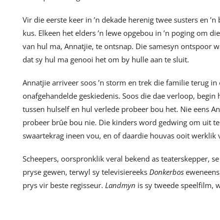
Vir die eerste keer in ’n dekade herenig twee susters en ’n
kus. Elkeen het elders ’n lewe opgebou in ’n poging om die
van hul ma, Annatjie, te ontsnap. Die samesyn ontspoor w
dat sy hul ma genooi het om by hulle aan te sluit.
Annatjie arriveer soos ’n storm en trek die familie terug 
onafgehandelde geskiedenis. Soos die dae verloop, begin 
tussen hulself en hul verlede probeer bou het. Nie eens A
probeer brûe bou nie. Die kinders word gedwing om uit t
swaartekrag ineen vou, en of daardie houvas ooit werklik
Scheepers, oorspronklik veral bekend as teaterskepper, se
pryse gewen, terwyl sy televisiereeks
Donkerbos
eweneens e
prys vir beste regisseur.
Landmyn
is sy tweede speelfilm, 