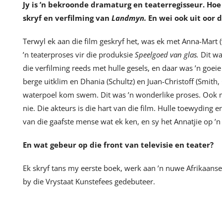
Jy is ’n bekroonde dramaturg en teaterregisseur. Hoe
skryf en verfilming van
Landmyn.
En wei ook uit oor 
Terwyl ek aan die film geskryf het, was ek met Anna-Mart (
’n teaterproses vir die produksie
Speelgoed van glas.
Dit wa
die verfilming reeds met hulle gesels, en daar was ’n goe
berge uitklim en Dhania (Schultz) en Juan-Christoff (Smith, 
waterpoel kom swem. Dit was ’n wonderlike proses. Ook mo
nie. Die akteurs is die hart van die film. Hulle toewyding 
van die gaafste mense wat ek ken, en sy het Annatjie op ’n
En wat gebeur op die front van televisie en teater?
Ek skryf tans my eerste boek, werk aan ’n nuwe Afrikaan
by die Vrystaat Kunstefees gedebuteer.