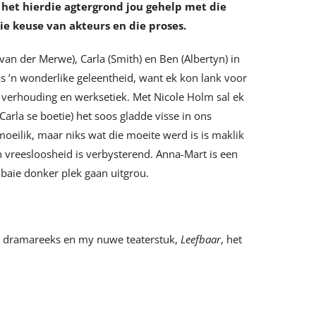
 het hierdie agtergrond jou gehelp met die
die keuse van akteurs en die proses.
van der Merwe), Carla (Smith) en Ben (Albertyn) in
s ’n wonderlike geleentheid, want ek kon lank voor
ie verhouding en werksetiek. Met Nicole Holm sal ek
Carla se boetie) het soos gladde visse in ons
eilik, maar niks wat die moeite werd is is maklik
en vreesloosheid is verbysterend. Anna-Mart is een
 baie donker plek gaan uitgrou.
se dramareeks en my nuwe teaterstuk,
Leefbaar
, het