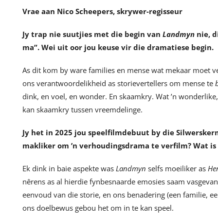
Vrae aan Nico Scheepers, skrywer-regisseur
Jy trap nie suutjies met die begin van
Landmyn
nie, 
ma”. Wei uit oor jou keuse vir die dramatiese begin.
As dit kom by ware families en mense wat mekaar moet verd
ons verantwoordelikheid as storievertellers om mense te
dink, en voel, en wonder. En skaamkry. Wat ’n wonderlike,
kan skaamkry tussen vreemdelinge.
Jy het in 2025 jou speelfilmdebuut by die Silwerske
makliker om ’n verhoudingsdrama te verfilm? Wat is 
Ek dink in baie aspekte was
Landmyn
selfs moeiliker as
He
nêrens as al hierdie fynbesnaarde emosies saam vasgevan
eenvoud van die storie, en ons benadering (een familie, e
ons doelbewus gebou het om in te kan speel.