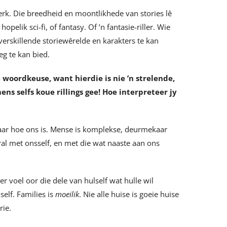
erk. Die breedheid en moontlikhede van stories lê
pelik sci-fi, of fantasy. Of ’n fantasie-riller. Wie
 verskillende storiewêrelde en karakters te kan
eg te kan bied.
woordkeuse, want hierdie is nie ’n strelende,
ns selfs koue rillings gee! Hoe interpreteer jy
aar hoe ons is. Mense is komplekse, deurmekaar
al met onsself, en met die wat naaste aan ons
ter voel oor die dele van hulself wat hulle wil
self. Families is
moeilik
. Nie alle huise is goeie huise
rie.