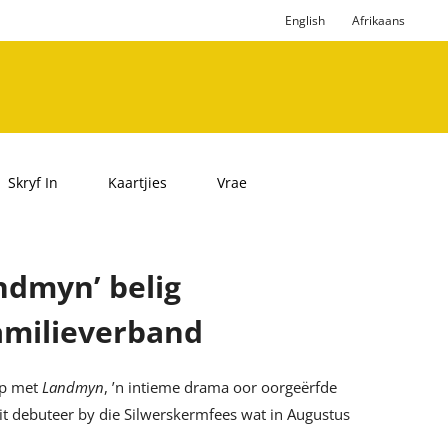
English
Afrikaans
Skryf In
Kaartjies
Vrae
ndmyn’ belig
amilieverband
p met
Landmyn
, ’n intieme drama oor oorgeërfde
it debuteer by die Silwerskermfees wat in Augustus