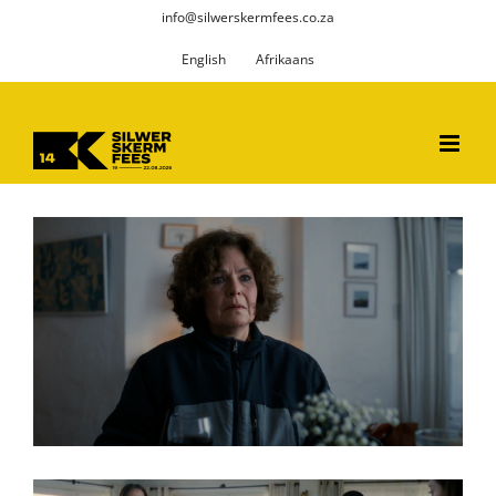
Skip
info@silwerskermfees.co.za
to
English
Afrikaans
content