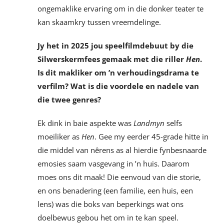
ongemaklike ervaring om in die donker teater te
kan skaamkry tussen vreemdelinge.
Jy het in 2025 jou speelfilmdebuut by die
Silwerskermfees gemaak met die riller
Hen
.
Is dit makliker om ’n verhoudingsdrama te
verfilm? Wat is die voordele en nadele van
die twee genres?
Ek dink in baie aspekte was
Landmyn
selfs
moeiliker as
Hen
. Gee my eerder 45-grade hitte in
die middel van nêrens as al hierdie fynbesnaarde
emosies saam vasgevang in ’n huis. Daarom
moes ons dit maak! Die eenvoud van die storie,
en ons benadering (een familie, een huis, een
lens) was die boks van beperkings wat ons
doelbewus gebou het om in te kan speel.