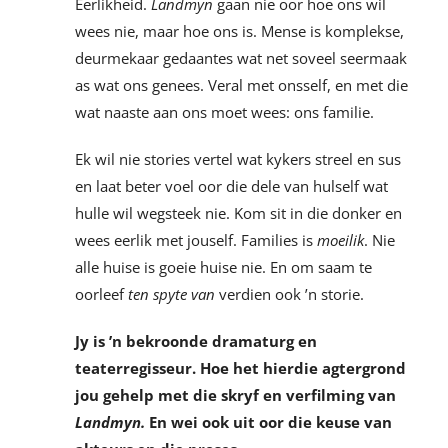
Eerlikheid.
Landmyn
gaan nie oor hoe ons wil
wees nie, maar hoe ons is. Mense is komplekse,
deurmekaar gedaantes wat net soveel seermaak
as wat ons genees. Veral met onsself, en met die
wat naaste aan ons moet wees: ons familie.
Ek wil nie stories vertel wat kykers streel en sus
en laat beter voel oor die dele van hulself wat
hulle wil wegsteek nie. Kom sit in die donker en
wees eerlik met jouself. Families is
moeilik
. Nie
alle huise is goeie huise nie. En om saam te
oorleef
ten spyte van
verdien ook ’n storie.
Jy is ’n bekroonde dramaturg en
teaterregisseur. Hoe het hierdie agtergrond
jou gehelp met die skryf en verfilming van
Landmyn.
En wei ook uit oor die keuse van