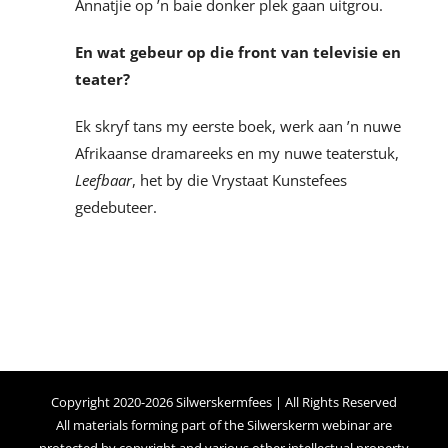
Annatjie op ’n baie donker plek gaan uitgrou.
En wat gebeur op die front van televisie en
teater?
Ek skryf tans my eerste boek, werk aan ’n nuwe
Afrikaanse dramareeks en my nuwe teaterstuk,
Leefbaar
, het by die Vrystaat Kunstefees
gedebuteer.
Copyright 2020-2026 Silwerskermfees | All Rights Reserved
All materials forming part of the Silwerskerm webinar are