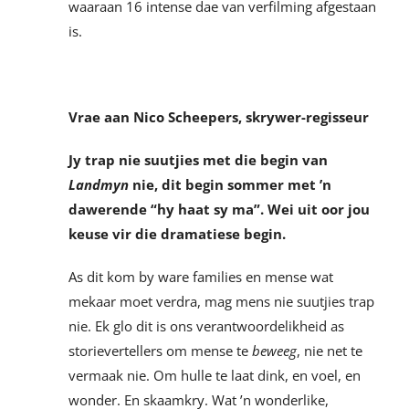
waaraan 16 intense dae van verfilming afgestaan
is.
Vrae aan Nico Scheepers, skrywer-regisseur
Jy trap nie suutjies met die begin van
Landmyn
nie, dit begin sommer met
’
n
dawerende “hy haat sy ma”. Wei uit oor jou
keuse vir die dramatiese begin.
As dit kom by ware families en mense wat
mekaar moet verdra, mag mens nie suutjies trap
nie. Ek glo dit is ons verantwoordelikheid as
storievertellers om mense te
beweeg
, nie net te
vermaak nie. Om hulle te laat dink, en voel, en
wonder. En skaamkry. Wat ’n wonderlike,