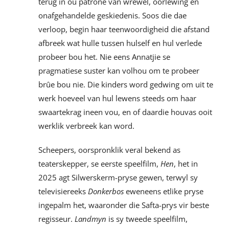
terug in ou patrone van wrewel, oorlewing en
onafgehandelde geskiedenis. Soos die dae
verloop, begin haar teenwoordigheid die afstand
afbreek wat hulle tussen hulself en hul verlede
probeer bou het. Nie eens Annatjie se
pragmatiese suster kan volhou om te probeer
brûe bou nie. Die kinders word gedwing om uit te
werk hoeveel van hul lewens steeds om haar
swaartekrag ineen vou, en of daardie houvas ooit
werklik verbreek kan word.
Scheepers, oorspronklik veral bekend as
teaterskepper, se eerste speelfilm,
Hen
, het in
2025 agt Silwerskerm-pryse gewen, terwyl sy
televisiereeks
Donkerbos
eweneens etlike pryse
ingepalm het, waaronder die Safta-prys vir beste
regisseur.
Landmyn
is sy tweede speelfilm,