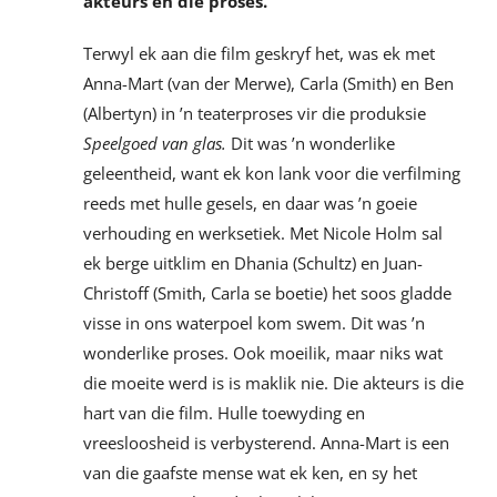
akteurs en die proses.
Terwyl ek aan die film geskryf het, was ek met
Anna-Mart (van der Merwe), Carla (Smith) en Ben
(Albertyn) in ’n teaterproses vir die produksie
Speelgoed van glas.
Dit was ’n wonderlike
geleentheid, want ek kon lank voor die verfilming
reeds met hulle gesels, en daar was ’n goeie
verhouding en werksetiek. Met Nicole Holm sal
ek berge uitklim en Dhania (Schultz) en Juan-
Christoff (Smith, Carla se boetie) het soos gladde
visse in ons waterpoel kom swem. Dit was ’n
wonderlike proses. Ook moeilik, maar niks wat
die moeite werd is is maklik nie. Die akteurs is die
hart van die film. Hulle toewyding en
vreesloosheid is verbysterend. Anna-Mart is een
van die gaafste mense wat ek ken, en sy het