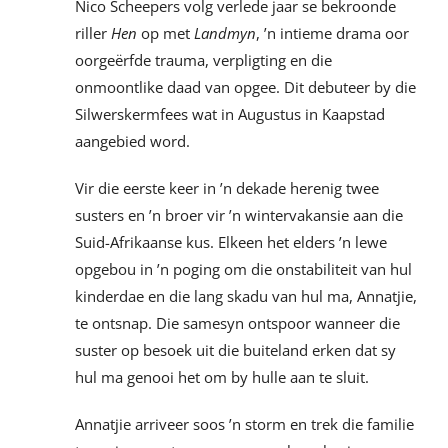
Nico Scheepers volg verlede jaar se bekroonde
riller
Hen
op met
Landmyn
, ’n intieme drama oor
oorgeërfde trauma, verpligting en die
onmoontlike daad van opgee. Dit debuteer by die
Silwerskermfees wat in Augustus in Kaapstad
aangebied word.
Vir die eerste keer in ’n dekade herenig twee
susters en ’n broer vir ’n wintervakansie aan die
Suid-Afrikaanse kus. Elkeen het elders ’n lewe
opgebou in ’n poging om die onstabiliteit van hul
kinderdae en die lang skadu van hul ma, Annatjie,
te ontsnap. Die samesyn ontspoor wanneer die
suster op besoek uit die buiteland erken dat sy
hul ma genooi het om by hulle aan te sluit.
Annatjie arriveer soos ’n storm en trek die familie