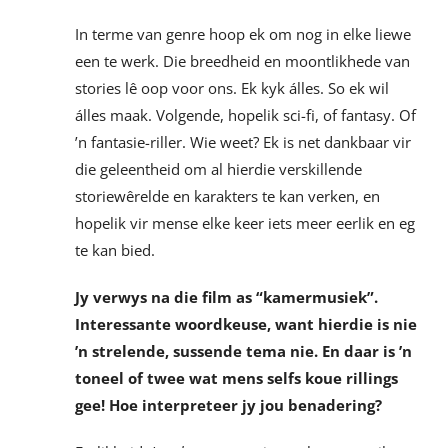
In terme van genre hoop ek om nog in elke liewe
een te werk. Die breedheid en moontlikhede van
stories lê oop voor ons. Ek kyk álles. So ek wil
álles maak. Volgende, hopelik sci-fi, of fantasy. Of
’n fantasie-riller. Wie weet? Ek is net dankbaar vir
die geleentheid om al hierdie verskillende
storiewêrelde en karakters te kan verken, en
hopelik vir mense elke keer iets meer eerlik en eg
te kan bied.
Jy verwys na die film as
“
kamermusiek”.
Interessante woordkeuse, want hierdie is nie
’n strelende, sussende tema nie. En daar is ’n
toneel of twee wat mens selfs koue rillings
gee! Hoe interpreteer jy jou benadering?