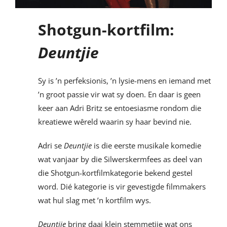
Shotgun-kortfilm:
Deuntjie
Sy is ’n perfeksionis, ’n lysie-mens en iemand met
’n groot passie vir wat sy doen. En daar is geen
keer aan Adri Britz se entoesiasme rondom die
kreatiewe wêreld waarin sy haar bevind nie.
Adri se
Deuntjie
is die eerste musikale komedie
wat vanjaar by die Silwerskermfees as deel van
die Shotgun-kortfilmkategorie bekend gestel
word. Dié kategorie is vir gevestigde filmmakers
wat hul slag met ’n kortfilm wys.
Deuntjie
bring daai klein stemmetjie wat ons