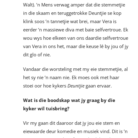
Walt). ’n Mens verwag amper dat die stemmetjie
in die skaam en teruggetrokke Deuntjie se kop
klink soos ’n tannetjie wat brei, maar Vera is
eerder ’n massiewe diva met baie selfvertroue. Ek
wou wys hoe elkeen van ons daardie selfvertroue
van Vera in ons het, maar die keuse lê by jou of jy
dit glo of nie.
Vandaar die worsteling met my eie stemmetjie, al
het sy nie ’n naam nie. Ek moes ook met haar
stoei oor hoe kykers
Deuntjie
gaan ervaar.
Wat is die boodskap wat jy graag by die
kyker wil tuisbring?
Vir my gaan dit daaroor dat jy jou eie stem en
eiewaarde deur komedie en musiek vind. Dit is ’n