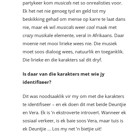
partykeer kom
musicals
net so onrealisties voor.
Ek het net nie genoeg tyd en geld tot my
beskikking gehad om mense op karre te laat dans
nie, maar ek wil
musicals
weer
cool
maak met
crazy
musikale elemente, veral in Afrikaans. Daar
moenie net mooi lirieke wees nie. Die musiek
moet soos dialoog wees, natuurlik en toeganklik.
Die lirieke en die karakters sal dit dryf.
Is daar van die karakters met wie jy
identifiseer?
Dit was noodsaaklik vir my om met die karakters
te identifiseer – en ek doen dit met beide Deuntjie
en Vera. Ek is ’n ekstroverte introvert. Wanneer ek
sosiaal verkeer, is ek baie soos Vera, maar tuis is
ek Deuntjie … Los my net ’n bietjie uit!