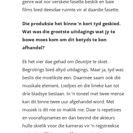
genre wat oor verskeie fasette beskik en baie
films bied deesdae ruimte vir al daardie fasette.
Die produksie het binne ’n kort tyd geskied.
Wat was die grootste uitdagings wat jy te
bowe moes kom om dit betyds te kon
afhandel?
Ek het vier dae gehad om
Deuntjie
te skiet.
Begrotings bied altyd uitdagings. Maar ja, tyd was
beslis die moelikste een. Daarmee saam ook die
musikale element. Liedjies en die lirieke kan tot
drie bladsye beslaan. In ’n toneel met twee mense
kan dit binne twee uur afgehandel word. Met
musiek is dit nie so maklik nie. Daar is repetisies
en voorafopnames en dan bevind die akteurs
hulle skielik voor die kameras vir ’n regstreekse