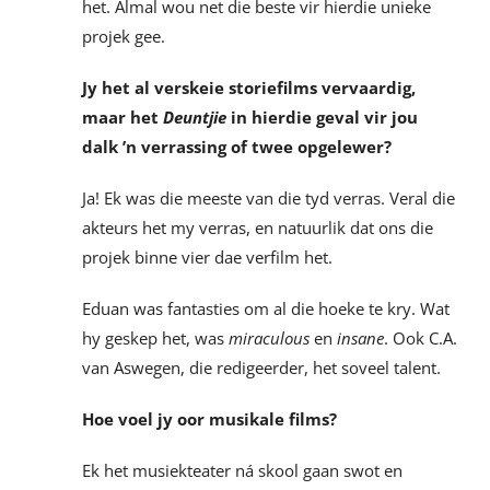
het. Almal wou net die beste vir hierdie unieke
projek gee.
Jy het al verskeie storiefilms vervaardig,
maar het
Deuntjie
in hierdie geval vir jou
dalk ’n verrassing of twee opgelewer?
Ja! Ek was die meeste van die tyd verras. Veral die
akteurs het my verras, en natuurlik dat ons die
projek binne vier dae verfilm het.
Eduan was fantasties om al die hoeke te kry. Wat
hy geskep het, was
miraculous
en
insane
. Ook C.A.
van Aswegen, die redigeerder, het soveel talent.
Hoe voel jy oor musikale films?
Ek het musiekteater ná skool gaan swot en