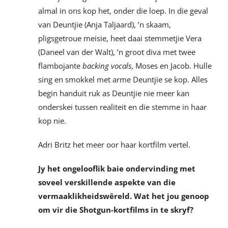
almal in ons kop het, onder die loep. In die geval
van Deuntjie (Anja Taljaard), ’n skaam,
pligsgetroue meisie, heet daai stemmetjie Vera
(Daneel van der Walt), ’n groot diva met twee
flambojante
backing vocals
, Moses en Jacob. Hulle
sing en smokkel met arme Deuntjie se kop. Alles
begin handuit ruk as Deuntjie nie meer kan
onderskei tussen realiteit en die stemme in haar
kop nie.
Adri Britz het meer oor haar kortfilm vertel.
Jy het ongelooflik baie ondervinding met
soveel verskillende aspekte van die
vermaaklikheidswêreld. Wat het jou genoop
om vir die Shotgun-kortfilms in te skryf?