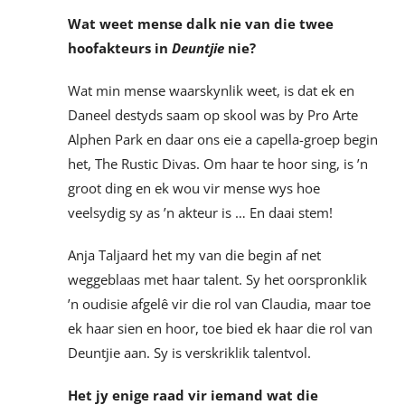
Wat weet mense dalk nie van die twee
hoofakteurs in
Deuntjie
nie?
Wat min mense waarskynlik weet, is dat ek en
Daneel destyds saam op skool was by Pro Arte
Alphen Park en daar ons eie a capella-groep begin
het, The Rustic Divas. Om haar te hoor sing, is ’n
groot ding en ek wou vir mense wys hoe
veelsydig sy as ’n akteur is … En daai stem!
Anja Taljaard het my van die begin af net
weggeblaas met haar talent. Sy het oorspronklik
’n oudisie afgelê vir die rol van Claudia, maar toe
ek haar sien en hoor, toe bied ek haar die rol van
Deuntjie aan. Sy is verskriklik talentvol.
Het jy enige raad vir iemand wat die