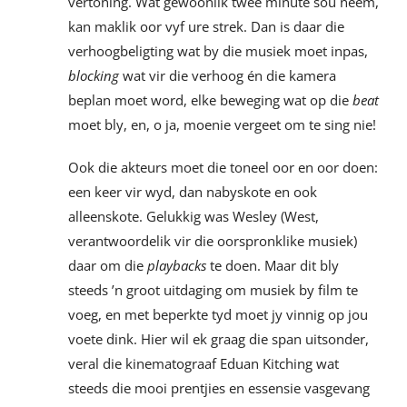
vertoning. Wat gewoonlik twee minute sou neem,
kan maklik oor vyf ure strek. Dan is daar die
verhoogbeligting wat by die musiek moet inpas,
blocking
wat vir die verhoog én die kamera
beplan moet word, elke beweging wat op die
beat
moet bly, en, o ja, moenie vergeet om te sing nie!
Ook die akteurs moet die toneel oor en oor doen:
een keer vir wyd, dan nabyskote en ook
alleenskote. Gelukkig was Wesley (West,
verantwoordelik vir die oorspronklike musiek)
daar om die
playbacks
te doen. Maar dit bly
steeds ’n groot uitdaging om musiek by film te
voeg, en met beperkte tyd moet jy vinnig op jou
voete dink. Hier wil ek graag die span uitsonder,
veral die kinematograaf Eduan Kitching wat
steeds die mooi prentjies en essensie vasgevang