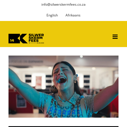
Skip
info@silwerskermfees.co.za
to
English
Afrikaans
content