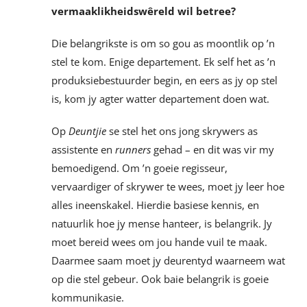
vermaaklikheidswêreld wil betree?
Die belangrikste is om so gou as moontlik op ’n
stel te kom. Enige departement. Ek self het as ’n
produksiebestuurder begin, en eers as jy op stel
is, kom jy agter watter departement doen wat.
Op
Deuntjie
se stel het ons jong skrywers as
assistente en
runners
gehad – en dit was vir my
bemoedigend. Om ’n goeie regisseur,
vervaardiger of skrywer te wees, moet jy leer hoe
alles ineenskakel. Hierdie basiese kennis, en
natuurlik hoe jy mense hanteer, is belangrik. Jy
moet bereid wees om jou hande vuil te maak.
Daarmee saam moet jy deurentyd waarneem wat
op die stel gebeur. Ook baie belangrik is goeie
kommunikasie.