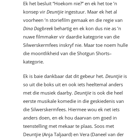
Ek het besluit “Hoekom nie?” en ek het toe ’n
konsep vir
Deuntjie
ingestuur. Maar ek het al
voorheen ’n storiefilm gemaak en die regie van
Dina Dagbreek
behartig en ek kon dus nie as ’n
nuwe filmmaker vir daardie kategorie van die
Silwerskermfees inskryf nie. Maar toe noem hulle
die moontlikheid van die Shotgun Shorts
–
kategorie.
Ek is baie dankbaar dat dit gebeur het.
Deuntjie
is
so uit die boks uit en ook iets heeltemal anders
met die musiek daarby.
Deuntjie
is ook die heel
eerste musikale komedie in die geskiedenis van
die Silwerskermfees. Hiermee wou ek net iets
anders doen, en ek hou daarvan om goed in
teenstelling met mekaar te plaas. Soos met
Deuntjie (Anja Taljaard) en Vera (Daneel van der