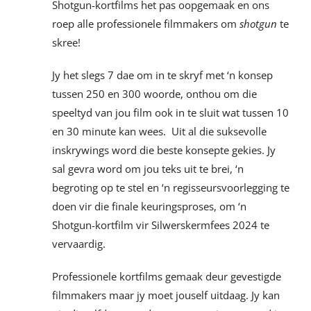
Shotgun-kortfilms het pas oopgemaak en ons
roep alle professionele filmmakers om
shotgun
te
skree!
Jy het slegs 7 dae om in te skryf met ‘n konsep
tussen 250 en 300 woorde, onthou om die
speeltyd van jou film ook in te sluit wat tussen 10
en 30 minute kan wees. Uit al die suksevolle
inskrywings word die beste konsepte gekies. Jy
sal gevra word om jou teks uit te brei, ‘n
begroting op te stel en ‘n regisseursvoorlegging te
doen vir die finale keuringsproses, om ‘n
Shotgun-kortfilm vir Silwerskermfees 2024 te
vervaardig.
Professionele kortfilms gemaak deur gevestigde
filmmakers maar jy moet jouself uitdaag. Jy kan