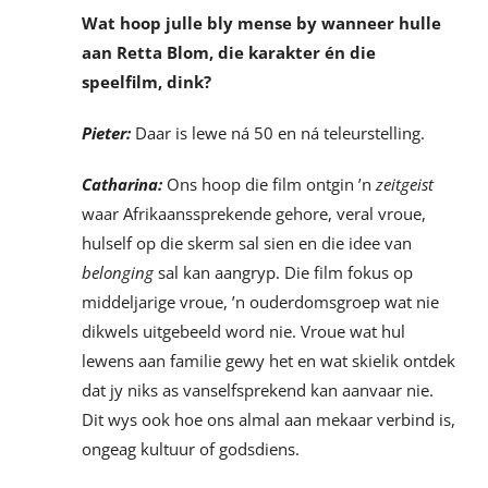
Wat hoop julle bly mense by wanneer hulle
aan Retta Blom, die karakter én die
speelfilm, dink?
Pieter:
Daar is lewe ná 50 en ná teleurstelling.
Catharina:
Ons hoop die film ontgin ’n
zeitgeist
waar Afrikaanssprekende gehore, veral vroue,
hulself op die skerm sal sien en die idee van
belonging
sal kan aangryp. Die film fokus op
middeljarige vroue, ’n ouderdomsgroep wat nie
dikwels uitgebeeld word nie. Vroue wat hul
lewens aan familie gewy het en wat skielik ontdek
dat jy niks as vanselfsprekend kan aanvaar nie.
Dit wys ook hoe ons almal aan mekaar verbind is,
ongeag kultuur of godsdiens.