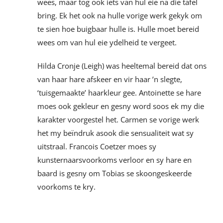
wees, maar tog ook iets van hul eie na die tafel
bring. Ek het ook na hulle vorige werk gekyk om
te sien hoe buigbaar hulle is. Hulle moet bereid
wees om van hul eie ydelheid te vergeet.
Hilda Cronje (Leigh) was heeltemal bereid dat ons
van haar hare afskeer en vir haar ’n slegte,
‘tuisgemaakte’ haarkleur gee. Antoinette se hare
moes ook gekleur en gesny word soos ek my die
karakter voorgestel het. Carmen se vorige werk
het my beïndruk asook die sensualiteit wat sy
uitstraal. Francois Coetzer moes sy
kunsternaarsvoorkoms verloor en sy hare en
baard is gesny om Tobias se skoongeskeerde
voorkoms te kry.