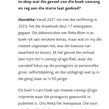
te skep wat die gevoel van die boek vasvang
en reg aan die storie laat geskied?
Henriëtta:
Vanaf 2021 tot met die verfilming in
2023, het die draaiboek deur 17 weergawes
gegaan.
Die dekonstruksie van Retta Blom
is as
boek ryk aan verskeie temas, maar wat vir my die
meeste uitgestaan het, was die kwessie van
waarheid en leuens. Ek het gevoel die verhaal
leen hom tot ’n
coming-of-age
-fliek, waar die
narratief fokus op die protagonis se persoonlike
groei, selfontdekking, en die uitdagings wat sy in
die gesig staar as ’n 50-jarige!
Dit bied ’n vars hoek aan meeste
coming-of-age
-
rolprente waar die protagonis gewoonlik in
puberteit is. Ons Retta het
menopause
. Die toon