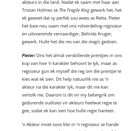
akteurs in die land. Nadat ek saam met haar aan
Tristan Holmes se
The Fragile King
gewerk het, het
ek geweet dat sy perfek sou wees as Retta. Pieter
het baie nou saam met ons rolverdeling-regisseur
en uitvoerende vervaardiger, Belinda Kruger,
gewerk. Hulle het die res van die
magic
gedoen.
Pieter:
Ons het almal verskillende prentjies in ons
kop van hoe ’n karakter behoort te lyk, maar as
regisseur gun ek myself die reg om die prentjie te
kies wat ek sien. Dit help natuurlik nie as ’n
akteur na die karakter lyk, maar dit nie kan
vertolk nie. Daarom is dit vir my belangrik om
gedurende oudisies vir akteurs heelwat regie te
gee, sodat ek kan sien hoe hulle regie hanteer.
’n Akteur moet soos klei in ’n regisseur se hande