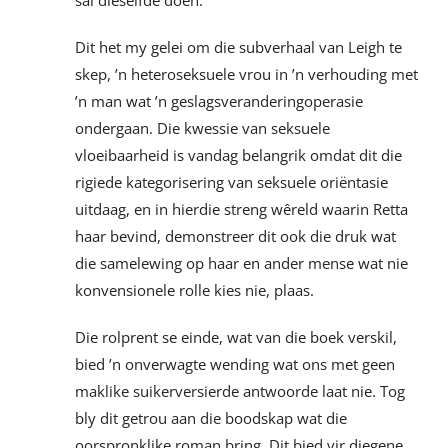
sal dieselfde doen.
Dit het my gelei om die subverhaal van Leigh te
skep, ’n heteroseksuele vrou in ’n verhouding met
’n man wat ’n geslagsveranderingoperasie
ondergaan. Die kwessie van seksuele
vloeibaarheid is vandag belangrik omdat dit die
rigiede kategorisering van seksuele oriëntasie
uitdaag, en in hierdie streng wêreld waarin Retta
haar bevind, demonstreer dit ook die druk wat
die samelewing op haar en ander mense wat nie
konvensionele rolle kies nie, plaas.
Die rolprent se einde, wat van die boek verskil,
bied ’n onverwagte wending wat ons met geen
maklike suikerversierde antwoorde laat nie. Tog
bly dit getrou aan die boodskap wat die
oorspronklike roman bring. Dit bied vir diegene