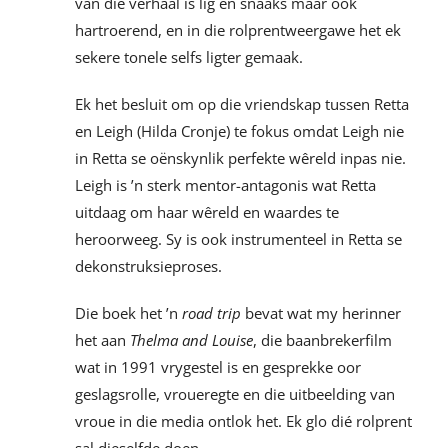
van die verhaal is lig en snaaks maar ook
hartroerend, en in die rolprentweergawe het ek
sekere tonele selfs ligter gemaak.
Ek het besluit om op die vriendskap tussen Retta
en Leigh (Hilda Cronje) te fokus omdat Leigh nie
in Retta se oënskynlik perfekte wêreld inpas nie.
Leigh is ’n sterk mentor-antagonis wat Retta
uitdaag om haar wêreld en waardes te
heroorweeg. Sy is ook instrumenteel in Retta se
dekonstruksieproses.
Die boek het ’n
road trip
bevat wat my herinner
het aan
Thelma and Louise
, die baanbrekerfilm
wat in 1991 vrygestel is en gesprekke oor
geslagsrolle, vroueregte en die uitbeelding van
vroue in die media ontlok het. Ek glo dié rolprent