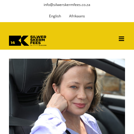
Skip
info@silwerskermfees.co.za
to
English
Afrikaans
content