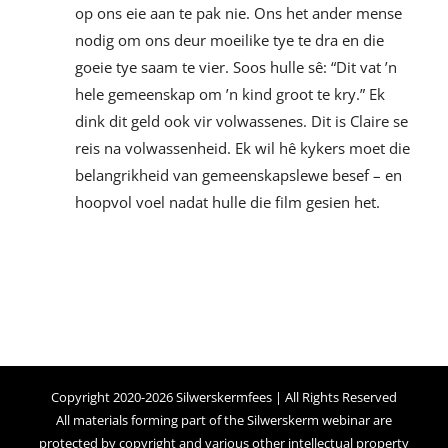
op ons eie aan te pak nie. Ons het ander mense
nodig om ons deur moeilike tye te dra en die
goeie tye saam te vier. Soos hulle sê: “Dit vat ’n
hele gemeenskap om ’n kind groot te kry.” Ek
dink dit geld ook vir volwassenes. Dit is Claire se
reis na volwassenheid. Ek wil hê kykers moet die
belangrikheid van gemeenskapslewe besef – en
hoopvol voel nadat hulle die film gesien het.
Copyright 2020-2026 Silwerskermfees | All Rights Reserved
All materials forming part of the Silwerskerm webinar are
protected by copyright and various other intellectual property