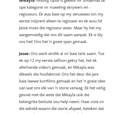
Mikayla:
Finding Optel
is gekeur vir Showmax se
ope kategorie vir nuweling-skrywers en -
regisseurs. Ek was baie op my senuwees om my
eerste rolprent alleen te regisseer en ek wou hê
Jesse moes die regisseur wees. Maar hy het my
aangemoedig dat ons dit saam aanpak. Ek is bly
ons het! Ons het ’n goeie span gemaak.
Jesse:
Ons werk eintlik al vir baie lank saam. Toe
ek op 12 my eerste selfoon gekry het, het ek
allerhande video’s gemaak, en Mikayla was
dikwels die hoofaktrise! Ons het deur die jare
baie lawwe kortfilms gemaak en het ’n goeie idee
van wat ons elk van ’n storie verwag. Ek het veilig
gevoel met die wete dat Mikayla ook die
belangrike besluite sou help neem. Haar visie vir
die wêreld waarin die storie afspeel, beteken dat