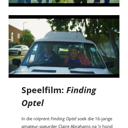
Speelfilm:
Finding
Optel
In die rolprent
Finding Optel
soek die 16-jarige
amateur-speurder Claire Abrahams na ’n hond