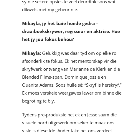
sy nie sekere opsies te veel deurdink soos wat
dikwels met my gebeur nie.
Mikayla, jy het baie hoede gedra –
draaiboekskrywer, regisseur en aktrise. Hoe
het jy jou fokus behou?
Mikayla:
Gelukkig was daar tyd om op elke rol
afsonderlik te fokus. Ek het mentorskap vir die
skryfwerk ontvang van Marianne de Klerk en die
Blended Films-span, Dominique Jossie en
Quanita Adams. Soos hulle sê: “Skryf is herskryf.”
Ek moes verskeie weergawes lewer om binne die
begroting te bly.
Tydens pre-produksie het ek en Jesse saam die
visuele bord uitgewerk om seker te maak ons
visie is dieselfde. Ander take het ons verdeel,