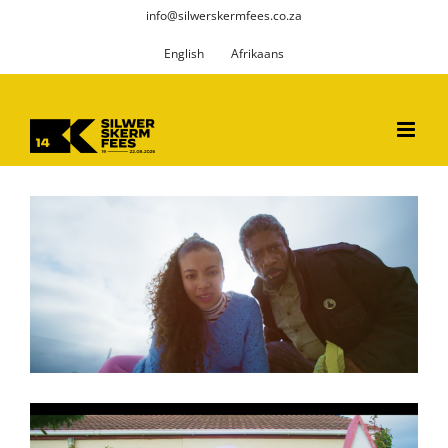
Skip
info@silwerskermfees.co.za
to
English
Afrikaans
content