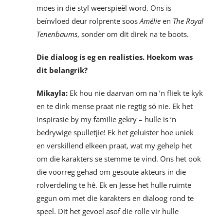
moes in die styl weerspieël word. Ons is
beïnvloed deur rolprente soos
Amélie
en
The Royal
Tenenbaums
, sonder om dit direk na te boots.
Die dialoog is eg en realisties. Hoekom was
dit belangrik?
Mikayla:
Ek hou nie daarvan om na ’n fliek te kyk
en te dink mense praat nie regtig só nie. Ek het
inspirasie by my familie gekry – hulle is ’n
bedrywige spulletjie! Ek het geluister hoe uniek
en verskillend elkeen praat, wat my gehelp het
om die karakters se stemme te vind. Ons het ook
die voorreg gehad om gesoute akteurs in die
rolverdeling te hê. Ek en Jesse het hulle ruimte
gegun om met die karakters en dialoog rond te
speel. Dit het gevoel asof die rolle vir hulle