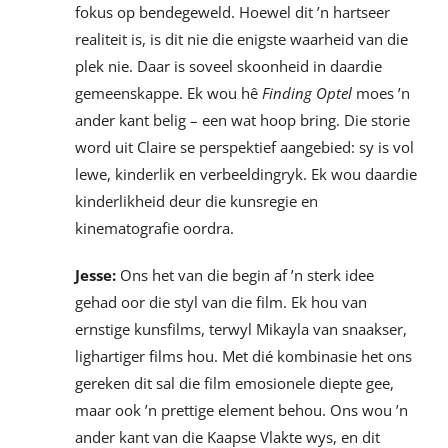
fokus op bendegeweld. Hoewel dit ’n hartseer
realiteit is, is dit nie die enigste waarheid van die
plek nie. Daar is soveel skoonheid in daardie
gemeenskappe. Ek wou hê
Finding Optel
moes ’n
ander kant belig – een wat hoop bring. Die storie
word uit Claire se perspektief aangebied: sy is vol
lewe, kinderlik en verbeeldingryk. Ek wou daardie
kinderlikheid deur die kunsregie en
kinematografie oordra.
Jesse:
Ons het van die begin af ’n sterk idee
gehad oor die styl van die film. Ek hou van
ernstige kunsfilms, terwyl Mikayla van snaakser,
lighartiger films hou. Met dié kombinasie het ons
gereken dit sal die film emosionele diepte gee,
maar ook ’n prettige element behou. Ons wou ’n
ander kant van die Kaapse Vlakte wys, en dit