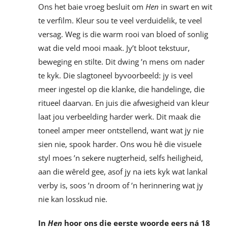
Ons het baie vroeg besluit om
Hen
in swart en wit
te verfilm. Kleur sou te veel verduidelik, te veel
versag. Weg is die warm rooi van bloed of sonlig
wat die veld mooi maak. Jy’t bloot tekstuur,
beweging en stilte. Dit dwing ’n mens om nader
te kyk. Die slagtoneel byvoorbeeld: jy is veel
meer ingestel op die klanke, die handelinge, die
ritueel daarvan. En juis die afwesigheid van kleur
laat jou verbeelding harder werk. Dit maak die
toneel amper meer ontstellend, want wat jy nie
sien nie, spook harder. Ons wou hê die visuele
styl moes ’n sekere nugterheid, selfs heiligheid,
aan die wêreld gee, asof jy na iets kyk wat lankal
verby is, soos ’n droom of ’n herinnering wat jy
nie kan losskud nie.
In
Hen
hoor ons die eerste woorde eers ná 18