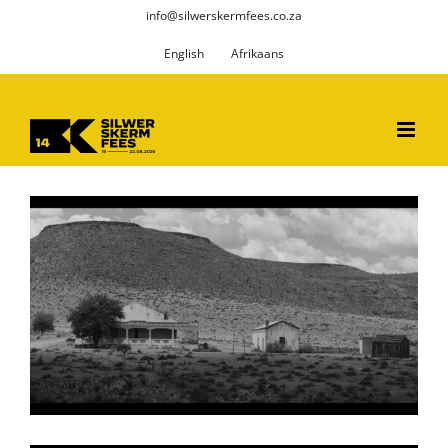
Skip
info@silwerskermfees.co.za
to
English
Afrikaans
content