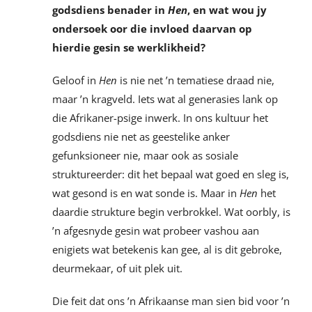
godsdiens benader in
Hen
, en wat wou jy
ondersoek oor die invloed daarvan op
hierdie gesin se werklikheid?
Geloof in
Hen
is nie net ’n tematiese draad nie,
maar ’n kragveld. Iets wat al generasies lank op
die Afrikaner-psige inwerk. In ons kultuur het
godsdiens nie net as geestelike anker
gefunksioneer nie, maar ook as sosiale
struktureerder: dit het bepaal wat goed en sleg is,
wat gesond is en wat sonde is. Maar in
Hen
het
daardie strukture begin verbrokkel. Wat oorbly, is
’n afgesnyde gesin wat probeer vashou aan
enigiets wat betekenis kan gee, al is dit gebroke,
deurmekaar, of uit plek uit.
Die feit dat ons ’n Afrikaanse man sien bid voor ’n