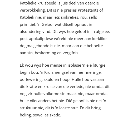
Katolieke kruisbeeld is juis deel van daardie
verbrokkeling. Dit is nie presies Protestants of
Katoliek nie, maar iets sinkreties, rou, selfs
primitief. ’n Geloof wat ditself opnuut in
afsondering vind. Dit wys hoe geloof in ’n afgeleë,
post-apokaliptiese wêreld nie meer aan kerklike
dogma gebonde is nie, maar aan die behoefte
aan sin, beskerming en vergifnis.
Ek wou wys hoe mense in isolasie ’n eie liturgie
begin bou. ’n Kruismengsel van herinneringe,
oorlewering, skuld en hoop. Hulle hou vas aan
die kratte en kruise van die verlede, nie omdat dit
nog vir hulle volkome sin maak nie, maar omdat
hulle niks anders het nie. Dié geloof is nie net ’n
struktuur nie, dit is ’n laaste stut. En dit bring
heling, sowel as skade.