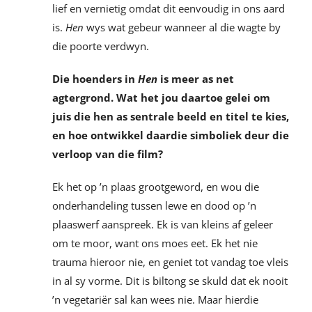
lief en vernietig omdat dit eenvoudig in ons aard
is.
Hen
wys wat gebeur wanneer al die wagte by
die poorte verdwyn.
Die hoenders in
Hen
is meer as net
agtergrond. Wat het jou daartoe gelei om
juis die hen as sentrale beeld en titel te kies,
en hoe ontwikkel daardie simboliek deur die
verloop van die film?
Ek het op ’n plaas grootgeword, en wou die
onderhandeling tussen lewe en dood op ’n
plaaswerf aanspreek. Ek is van kleins af geleer
om te moor, want ons moes eet. Ek het nie
trauma hieroor nie, en geniet tot vandag toe vleis
in al sy vorme. Dit is biltong se skuld dat ek nooit
’n vegetariër sal kan wees nie. Maar hierdie