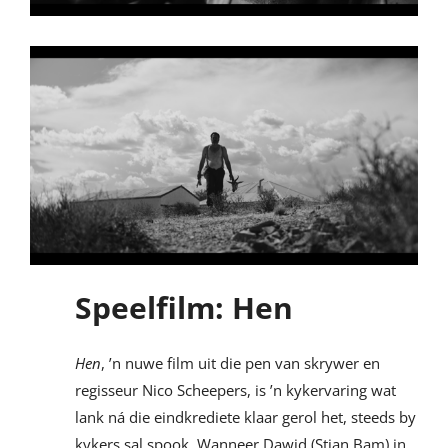
Speelfilm: Hen
Hen
, ’n nuwe film uit die pen van skrywer en
regisseur Nico Scheepers, is ’n kykervaring wat
lank ná die eindkrediete klaar gerol het, steeds by
kykers sal spook. Wanneer Dawid (Stian Bam) in