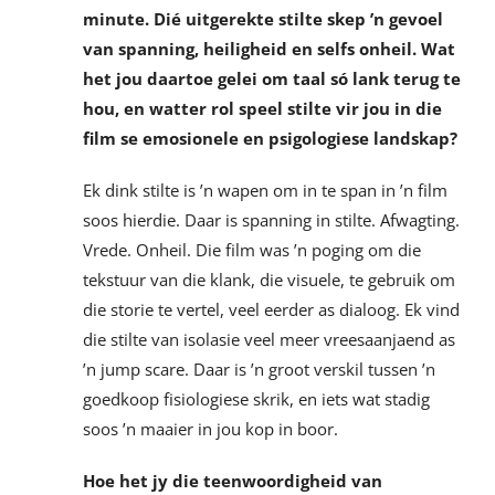
minute. Dié uitgerekte stilte skep ’n gevoel
van spanning, heiligheid en selfs onheil. Wat
het jou daartoe gelei om taal só lank terug te
hou, en watter rol speel stilte vir jou in die
film se emosionele en psigologiese landskap?
Ek dink stilte is ’n wapen om in te span in ’n film
soos hierdie. Daar is spanning in stilte. Afwagting.
Vrede. Onheil. Die film was ’n poging om die
tekstuur van die klank, die visuele, te gebruik om
die storie te vertel, veel eerder as dialoog. Ek vind
die stilte van isolasie veel meer vreesaanjaend as
’n jump scare. Daar is ’n groot verskil tussen ’n
goedkoop fisiologiese skrik, en iets wat stadig
soos ’n maaier in jou kop in boor.
Hoe het jy die teenwoordigheid van