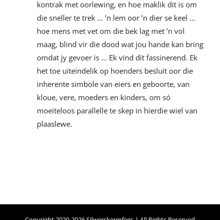
kontrak met oorlewing, en hoe maklik dit is om
die sneller te trek … ’n lem oor ’n dier se keel …
hoe mens met vet om die bek lag met ’n vol
maag, blind vir die dood wat jou hande kan bring
omdat jy gevoer is … Ek vind dít fassinerend. Ek
het toe uiteindelik op hoenders besluit oor die
inherente simbole van eiers en geboorte, van
kloue, vere, moeders en kinders, om só
moeiteloos parallelle te skep in hierdie wiel van
plaaslewe.
Copyright 2020-2026 Silwerskermfees | All Rights Reserved