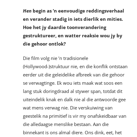
Hen
begin as ’n eenvoudige reddingsverhaal
en verander stadig in iets dierlik en mities.
Hoe het jy daardie toonverandering
gestruktureer, en watter reaksie wou jy by
die gehoor ontlok?
Die film volg nie ’n tradisionele
(Hollywood-)struktuur nie, en die konflik ontstaan
eerder uit die geleidelike afbreek van die gehoor
se verwagtinge. Ek wou iets maak wat soos een
lang stuk doringdraad al stywer span, totdat dit
uiteindelik knak en dalk nie al die antwoorde gee
wat mens verwag nie. Die verskuiwing van
geestelik na primitief is vir my onafskeidbaar van
die alledaagse menslike bestaan. Aan die
binnekant is ons almal diere. Ons dink, eet, het