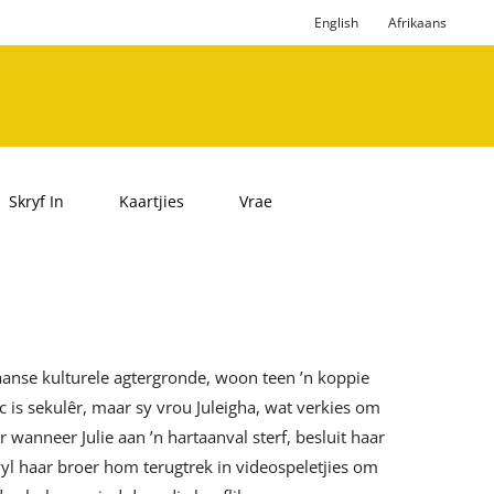
English
Afrikaans
Skryf In
Kaartjies
Vrae
kaanse kulturele agtergronde, woon teen ’n koppie
c is sekulêr, maar sy vrou Juleigha, wat verkies om
 wanneer Julie aan ’n hartaanval sterf, besluit haar
wyl haar broer hom terugtrek in videospeletjies om