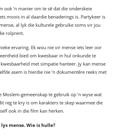
ilm ook ’n manier om te sê dat die onderskeie
ts moois in al daardie benaderings is. Partykeer is
 mense, al lyk die kulturele gebruike soms vir jou
ie rolprent.
nieke ervaring. Ek wou nie vir mense iets leer oor
eleentheid bied om kwesbaar in hul onkunde te
n kwesbaarheid met simpatie hanteer. Jy kan mense
selfde asem is hierdie nie ’n dokumentêre reeks met
ie Moslem-gemeenskap te gebruik op ’n wyse wat
it reg te kry is om karakters te skep waarmee die
elf ook in die film kan herken.
 lys mense. Wie is hulle?