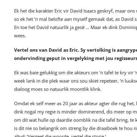
Ek het die karakter Eric vir David Isaacs geskryf, maar ons
so ek het ’n mal belofte aan myself gemaak dat, as David so
En toe het David natuurlik ja gesê … Maar ek dink Dominiqu
wees.
Vertel ons van David as Eric. Sy vertolking is aangryp
ondervinding geput in vergelyking met jou regisseu
Ek was baie gelukkig om die akteurs om ’n tafel te kry vir 
week lank in die plek waar ons sou skiet repeteer, ’n luu
dialoog moes so natuurlik moontlik klink.
Omdat ek self meer as 20 jaar as akteur agter die rug het, 
dink nogal my regie is minder dominerend, dis meer op m
om dit wat hulle op daardie oomblik na die tafel bring, te
is dit nie so belangrik om streng by die draaiboek te hou nie
altyd: ‘Vergeet die woorde, vertel die storie.’