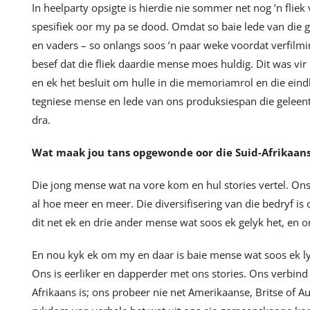
In heelparty opsigte is hierdie nie sommer net nog ’n fliek v
spesifiek oor my pa se dood. Omdat so baie lede van die 
en vaders – so onlangs soos ’n paar weke voordat verfilmi
besef dat die fliek daardie mense moes huldig. Dit was vir 
en ek het besluit om hulle in die memoriamrol en die eindkr
tegniese mense en lede van ons produksiespan die geleenth
dra.
Wat maak jou tans opgewonde oor die Suid-Afrikaans
Die jong mense wat na vore kom en hul stories vertel. On
al hoe meer en meer. Die diversifisering van die bedryf i
dit net ek en drie ander mense wat soos ek gelyk het, en o
En nou kyk ek om my en daar is baie mense wat soos ek lyk
Ons is eerliker en dapperder met ons stories. Ons verbind 
Afrikaans is; ons probeer nie net Amerikaanse, Britse of A