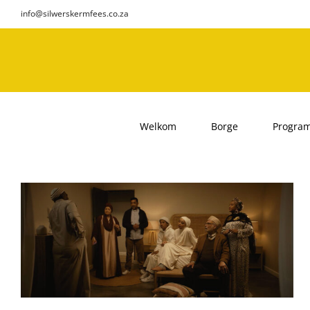
Skip
info@silwerskermfees.co.za
to
content
Welkom
Borge
Progra