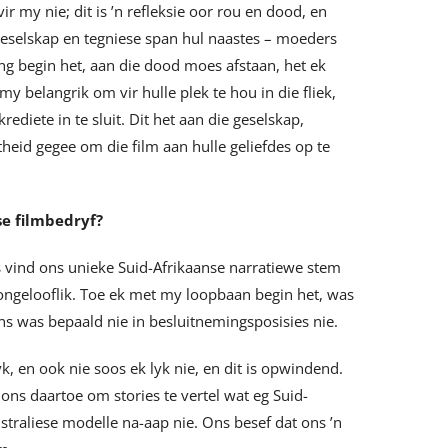
ir my nie; dit is ’n refleksie oor rou en dood, en
geselskap en tegniese span hul naastes – moeders
ng begin het, aan die dood moes afstaan, het ek
my belangrik om vir hulle plek te hou in die fliek,
ediete in te sluit. Dit het aan die geselskap,
eid gegee om die film aan hulle geliefdes op te
e filmbedryf?
s vind ons unieke Suid-Afrikaanse narratiewe stem
s ongelooflik. Toe ek met my loopbaan begin het, was
ns was bepaald nie in besluitnemingsposisies nie.
, en ook nie soos ek lyk nie, en dit is opwindend.
ons daartoe om stories te vertel wat eg Suid-
ustraliese modelle na-aap nie. Ons besef dat ons ’n