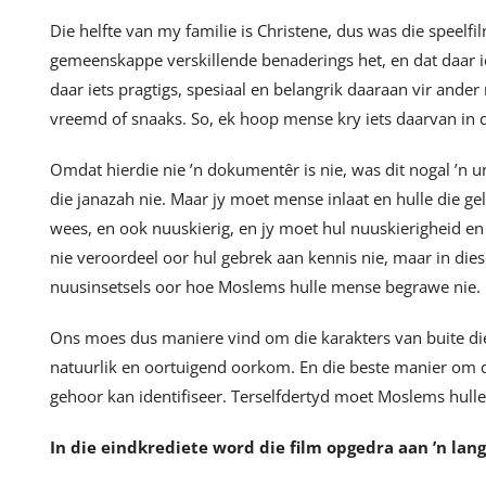
Die helfte van my familie is Christene, dus was die speelf
gemeenskappe verskillende benaderings het, en dat daar ie
daar iets pragtigs, spesiaal en belangrik daaraan vir ander
vreemd of snaaks. So, ek hoop mense kry iets daarvan in d
Omdat hierdie nie ’n dokumentêr is nie, was dit nogal ’n u
die janazah nie. Maar jy moet mense inlaat en hulle die g
wees, en ook nuuskierig, en jy moet hul nuuskierigheid e
nie veroordeel oor hul gebrek aan kennis nie, maar in die
nuusinsetsels oor hoe Moslems hulle mense begrawe nie.
Ons moes dus maniere vind om die karakters van buite d
natuurlik en oortuigend oorkom. En die beste manier om d
gehoor kan identifiseer. Terselfdertyd moet Moslems hulles
In die eindkrediete word die film opgedra aan ’n lang