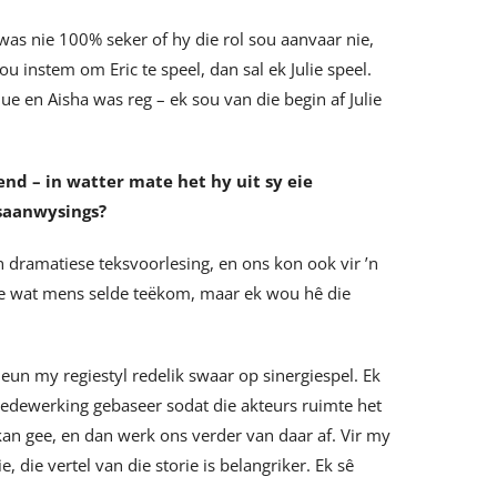
 was nie 100% seker of hy die rol sou aanvaar nie,
u instem om Eric te speel, dan sal ek Julie speel.
e en Aisha was reg – ek sou van die begin af Julie
end – in watter mate het hy uit sy eie
rsaanwysings?
’n dramatiese teksvoorlesing, en ons kon ook vir ’n
kse wat mens selde teëkom, maar ek wou hê die
leun my regiestyl redelik swaar op sinergiespel. Ek
edewerking gebaseer sodat die akteurs ruimte het
 kan gee, en dan werk ons verder van daar af. Vir my
, die vertel van die storie is belangriker. Ek sê