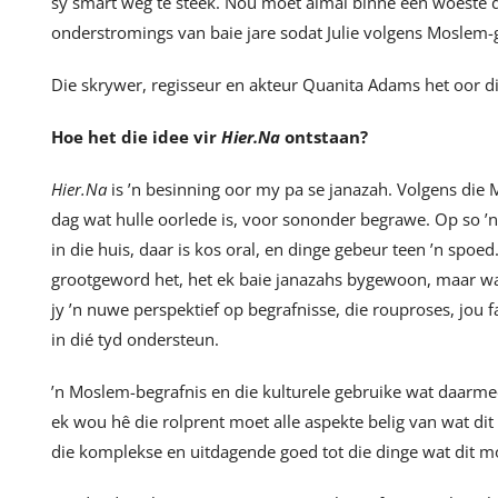
sy smart weg te steek. Nou moet almal binne een woeste d
onderstromings van baie jare sodat Julie volgens Moslem
Die skrywer, regisseur en akteur Quanita Adams het oor di
Hoe het die idee vir
Hier.Na
ontstaan?
Hier.Na
is ’n besinning oor my pa se janazah. Volgens die
dag wat hulle oorlede is, voor sononder begrawe. Op so ’
in die huis, daar is kos oral, en dinge gebeur teen ’n sp
grootgeword het, het ek baie janazahs bygewoon, maar wa
jy ’n nuwe perspektief op begrafnisse, die rouproses, jou
in dié tyd ondersteun.
’n Moslem-begrafnis en die kulturele gebruike wat daarme
ek wou hê die rolprent moet alle aspekte belig van wat di
die komplekse en uitdagende goed tot die dinge wat dit m