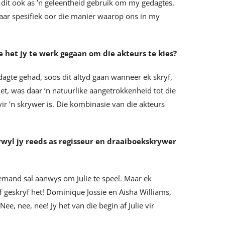
 dit ook as ’n geleentheid gebruik om my gedagtes,
maar spesifiek oor die manier waarop ons in my
e het jy te werk gegaan om die akteurs te kies?
gedagte gehad, soos dit altyd gaan wanneer ek skryf,
et, was daar ’n natuurlike aangetrokkenheid tot die
ir ’n skrywer is. Die kombinasie van die akteurs
terwyl jy reeds as regisseur en draaiboekskrywer
iemand sal aanwys om Julie te speel. Maar ek
lf geskryf het! Dominique Jossie en Aisha Williams,
Nee, nee, nee! Jy het van die begin af Julie vir