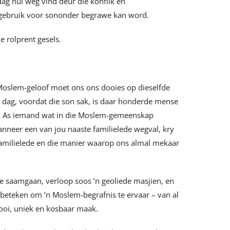
ag hul weg vind deur die konflik en
-gebruik voor sononder begrawe kan word.
e rolprent gesels.
 Moslem-geloof moet ons ons dooies op dieselfde
n dag, voordat die son sak, is daar honderde mense
oed. As iemand wat in die Moslem-gemeenskap
nneer een van jou naaste familielede wegval, kry
 familielede en die manier waarop ons almal mekaar
e saamgaan, verloop soos ’n geoliede masjien, en
t beteken om ’n Moslem-begrafnis te ervaar – van al
ooi, uniek en kosbaar maak.