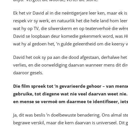
Ek het vir David al in die neëntigerjare leer ken, maar ek 
respek vir sy werk, en natuurlik het die hele land hom lee
wat hy op TV, die silwerskerm en op teaterverhoë die wêre
David se loopbaan deur komedie gekenmerk word, was
H
wat hy al gedoen het, ’n gulde geleentheid om die keersy 
David het ook sy pa aan die dood afgestaan, derhalwe het
verlies, en die oorweldiging daarvan wanneer mens dit dir
daaroor gesels.
Die film spreek tot ’n gevarieerde gehoor – van men
gebruike, tot diegene wat nie veel daarvan weet nie.
en mense se vermoë om daarmee te identifiseer, iets
Ja, dit was beslis ’n doelbewuste benadering. Ons almal 
begrawe verskil, maar die kern daarvan is universeel. Dit