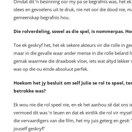
Omdat dit ’n besinning oor my pa se begrafnis was, het ek
idees en gevoelens uit te druk, nie net oor die dood nie, 
gemeenskap begrafnis hou.
Die rolverdeling, sowel as die spel, is nommerpas. Ho
Toe ek geskryf het, het ek sekere akteurs vir die rolle in 
maar in die gevalle waar ander mense in die rolle beland h
gemak waarmee die draaiboek vloei, iets wat altyd lekker v
was op die ou einde absoluut perfek.
Hoekom het jy besluit om self Julie se rol te speel, 
betrokke was?
Ek wou nie die rol speel nie, en ek het aanhou sê dat ons 
vermoed dit was ’n leuen en dat ek eintlik die rol vir myse
die vervaardigers van die film, het my juis geterg en gesê: ‘
jouself geskryf!’