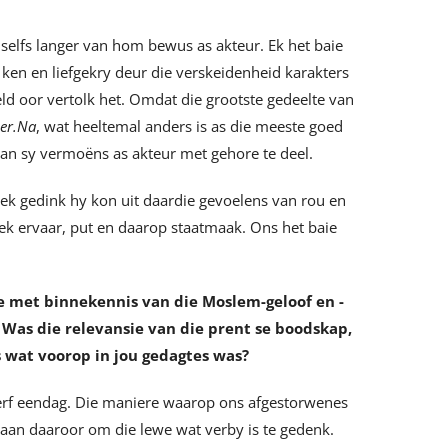
is selfs langer van hom bewus as akteur. Ek het baie
r ken en liefgekry deur die verskeidenheid karakters
ld oor vertolk het. Omdat die grootste gedeelte van
ier.Na
, wat heeltemal anders is as die meeste goed
van sy vermoëns as akteur met gehore te deel.
 ek gedink hy kon uit daardie gevoelens van rou en
ek ervaar, put en daarop staatmaak. Ons het baie
se met binnekennis van die Moslem-geloof en -
 Was die relevansie van die prent se boodskap,
 wat voorop in jou gedagtes was?
sterf eendag. Die maniere waarop ons afgestorwenes
 gaan daaroor om die lewe wat verby is te gedenk.