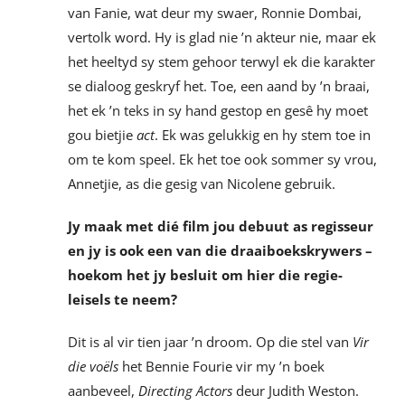
van Fanie, wat deur my swaer, Ronnie Dombai,
vertolk word. Hy is glad nie ’n akteur nie, maar ek
het heeltyd sy stem gehoor terwyl ek die karakter
se dialoog geskryf het. Toe, een aand by ’n braai,
het ek ’n teks in sy hand gestop en gesê hy moet
gou bietjie
act
. Ek was gelukkig en hy stem toe in
om te kom speel. Ek het toe ook sommer sy vrou,
Annetjie, as die gesig van Nicolene gebruik.
Jy maak met dié film jou debuut as regisseur
en jy is ook een van die draaiboekskrywers –
hoekom het jy besluit om hier die regie-
leisels te neem?
Dit is al vir tien jaar ’n droom. Op die stel van
Vir
die voëls
het Bennie Fourie vir my ’n boek
aanbeveel,
Directing Actors
deur Judith Weston.