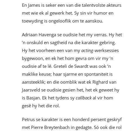
En James is seker een van die talentvolste akteurs
met wie ek al gewerk het. Sy sin vir humor en
toewyding is ongelooflik om te aanskou.
Adriaan Havenga se oudisie het my verras. Hy het
’n onskuld en sagtheid na die karakter gebring.
Hy het voorheen een van my
acting
-werksessies
bygewoon, en ek het hom gevra om vir my ’n
oudisie af te lê. Greteli de Swardt was ook ’n
maklike keuse; haar sjarme en spontaniteit is
aansteeklik; en die oomblik wat ek Righard van
Jaarsveld se oudisie gesien het, het ek geweet hy
is Basjan. Ek het tydens sy
callback
al vir hom
gesê hy het die rol.
Petrus se karakter is een honderd persent geskryf
met Pierre Breytenbach in gedagte. Só ook die rol