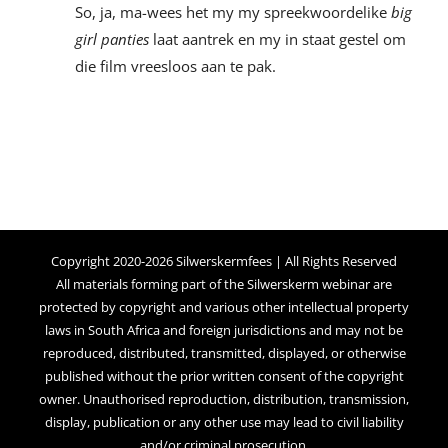
So, ja, ma-wees het my my spreekwoordelike
big
girl panties
laat aantrek en my in staat gestel om
die film vreesloos aan te pak.
Copyright 2020-2026 Silwerskermfees | All Rights Reserved
All materials forming part of the Silwerskerm webinar are
protected by copyright and various other intellectual property
laws in South Africa and foreign jurisdictions and may not be
reproduced, distributed, transmitted, displayed, or otherwise
published without the prior written consent of the copyright
owner. Unauthorised reproduction, distribution, transmission,
display, publication or any other use may lead to civil liability
and/or criminal prosecution.