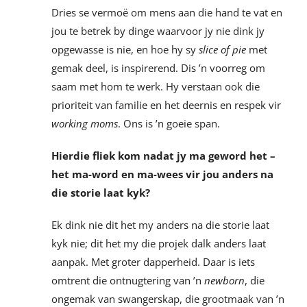
Dries se vermoë om mens aan die hand te vat en
jou te betrek by dinge waarvoor jy nie dink jy
opgewasse is nie, en hoe hy sy
slice of pie
met
gemak deel, is inspirerend. Dis ’n voorreg om
saam met hom te werk. Hy verstaan ook die
prioriteit van familie en het deernis en respek vir
working moms
. Ons is ’n goeie span.
Hierdie fliek kom nadat jy ma geword het –
het ma-word en ma-wees vir jou anders na
die storie laat kyk?
Ek dink nie dit het my anders na die storie laat
kyk nie; dit het my die projek dalk anders laat
aanpak. Met groter dapperheid. Daar is iets
omtrent die ontnugtering van ’n
newborn
, die
ongemak van swangerskap, die grootmaak van ’n