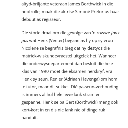
altyd-briljante veteraan James Borthwick in die
hoofrolle, maak die aktrise Simonè Pretorius haar
debuut as regisseur.
Die storie draai om die gevolge van ’n rowwe
faux
pas
wat Henk (Venter) begaan as hy op sy vrou
Nicolene se begrafnis bieg dat hy destyds die
matriek-wiskundevraestel uitgelek het. Wanneer
die onderwysdepartement dan besluit die hele
klas van 1990 moet dié eksamen herskryf, vra
Henk sy seun, Renier (Adriaan Havenga) om hom
te tutor, maar dit sukkel. Dié pa-seun-verhouding
is immers al hul hele lewe lank stram en
gespanne. Henk se pa Gert (Borthwick) meng ook
kort-kort in en dis nie lank nie of dinge ruk
handuit.