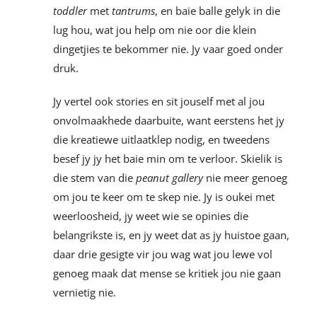
toddler
met
tantrums
, en baie balle gelyk in die
lug hou, wat jou help om nie oor die klein
dingetjies te bekommer nie. Jy vaar goed onder
druk.
Jy vertel ook stories en sit jouself met al jou
onvolmaakhede daarbuite, want eerstens het jy
die kreatiewe uitlaatklep nodig, en tweedens
besef jy jy het baie min om te verloor. Skielik is
die stem van die
peanut gallery
nie meer genoeg
om jou te keer om te skep nie. Jy is oukei met
weerloosheid, jy weet wie se opinies die
belangrikste is, en jy weet dat as jy huistoe gaan,
daar drie gesigte vir jou wag wat jou lewe vol
genoeg maak dat mense se kritiek jou nie gaan
vernietig nie.