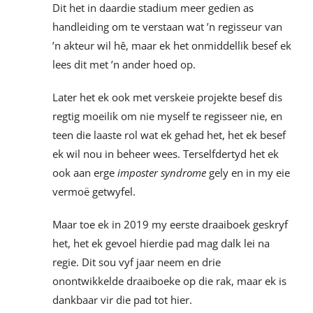
Dit het in daardie stadium meer gedien as
handleiding om te verstaan wat ’n regisseur van
’n akteur wil hê, maar ek het onmiddellik besef ek
lees dit met ’n ander hoed op.
Later het ek ook met verskeie projekte besef dis
regtig moeilik om nie myself te regisseer nie, en
teen die laaste rol wat ek gehad het, het ek besef
ek wil nou in beheer wees. Terselfdertyd het ek
ook aan erge
imposter syndrome
gely en in my eie
vermoë getwyfel.
Maar toe ek in 2019 my eerste draaiboek geskryf
het, het ek gevoel hierdie pad mag dalk lei na
regie. Dit sou vyf jaar neem en drie
onontwikkelde draaiboeke op die rak, maar ek is
dankbaar vir die pad tot hier.