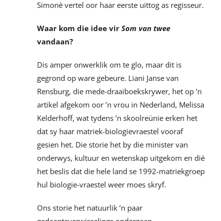
Simonè vertel oor haar eerste uittog as regisseur.
Waar kom die idee vir
Som van twee
vandaan?
Dis amper onwerklik om te glo, maar dit is
gegrond op ware gebeure. Liani Janse van
Rensburg, die mede-draaiboekskrywer, het op ’n
artikel afgekom oor ’n vrou in Nederland, Melissa
Kelderhoff, wat tydens ’n skoolreünie erken het
dat sy haar matriek-biologievraestel vooraf
gesien het. Die storie het by die minister van
onderwys, kultuur en wetenskap uitgekom en dié
het beslis dat die hele land se 1992-matriekgroep
hul biologie-vraestel weer moes skryf.
Ons storie het natuurlik ’n paar
gedaanteverwisselings ondergaan …