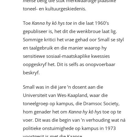
mense
belig dié stuk merkwaardige plaaslike
toneel- en kultuurgeskiedenis.
Toe
Kanna hy kô hys toe
in die laat 1960’s
gepubliseer is, het dit die wenkbroue laat lig.
Sommige kritici het vrae gehad oor Small se styl
en taalgebruik en die manier waarop hy
sensitiewe sosiaal-maatskaplike kwessies
oopgeskryf het. Dit is selfs as onopvoerbaar
beskryf.
Small was in dié jare ’n dosent aan die
Universiteit van Wes-Kaapland, waar die
toneelgroep op kampus, die Dramsoc Society,
hom genader het om
Kanna hy kô hys
toe op te
voer. Dit was die begin van ’n verhouding wat ná
politieke onstuimighede op kampus in 1973
voortgesit is met die Kaapse