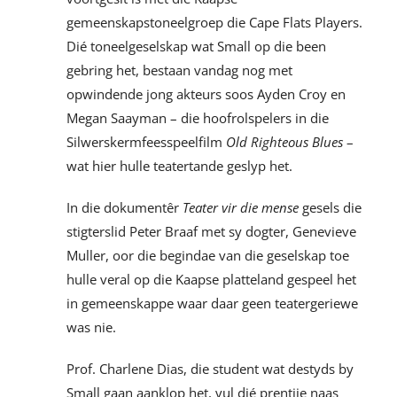
gemeenskapstoneelgroep die Cape Flats Players.
Dié toneelgeselskap wat Small op die been
gebring het, bestaan vandag nog met
opwindende jong akteurs soos Ayden Croy en
Megan Saayman – die hoofrolspelers in die
Silwerskermfeesspeelfilm
Old Righteous Blues
–
wat hier hulle teatertande geslyp het.
In die dokumentêr
Teater vir die mense
gesels die
stigterslid Peter Braaf met sy dogter, Genevieve
Muller, oor die begindae van die geselskap toe
hulle veral op die Kaapse platteland gespeel het
in gemeenskappe waar daar geen teatergeriewe
was nie.
Prof. Charlene Dias, die student wat destyds by
Small gaan aanklop het, vul dié prentjie naas