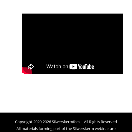
Copyright 2020-2026 Silwerskermfees | All Rights Reserved
All materials forming part of the Silwerskerm webinar are