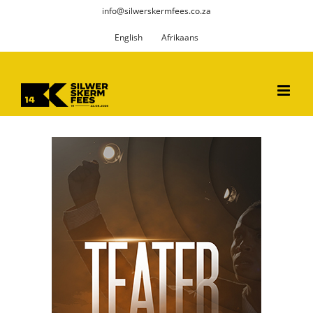
Skip
info@silwerskermfees.co.za
to
English
Afrikaans
content