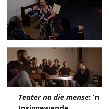
Teater na die mense
: ’n
Insiggewende