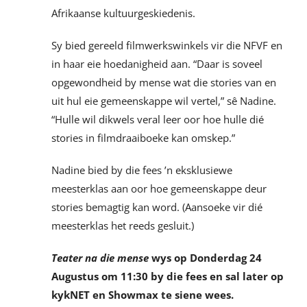
Afrikaanse kultuurgeskiedenis.
Sy bied gereeld filmwerkswinkels vir die NFVF en
in haar eie hoedanigheid aan. “Daar is soveel
opgewondheid by mense wat die stories van en
uit hul eie gemeenskappe wil vertel,” sê Nadine.
“Hulle wil dikwels veral leer oor hoe hulle dié
stories in filmdraaiboeke kan omskep.”
Nadine bied by die fees ’n eksklusiewe
meesterklas aan oor hoe gemeenskappe deur
stories bemagtig kan word. (Aansoeke vir dié
meesterklas het reeds gesluit.)
Teater na die mense
wys op Donderdag 24
Augustus om 11:30 by die fees en sal later op
kykNET en Showmax te siene wees.