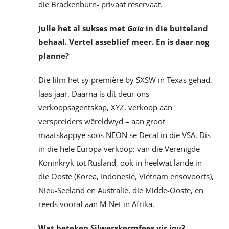
die Brackenburn- privaat reservaat.
Julle het al sukses met
Gaia
in die buiteland
behaal. Vertel asseblief meer. En is daar nog
planne?
Die film het sy première by SXSW in Texas gehad,
laas jaar. Daarna is dit deur ons
verkoopsagentskap, XYZ, verkoop aan
verspreiders wêreldwyd – aan groot
maatskappye soos NEON se Decal in die VSA. Dis
in die hele Europa verkoop: van die Verenigde
Koninkryk tot Rusland, ook in heelwat lande in
die Ooste (Korea, Indonesië, Viëtnam ensovoorts),
Nieu-Seeland en Australië, die Midde-Ooste, en
reeds vooraf aan M-Net in Afrika.
Wat beteken Silwerskermfees vir jou?