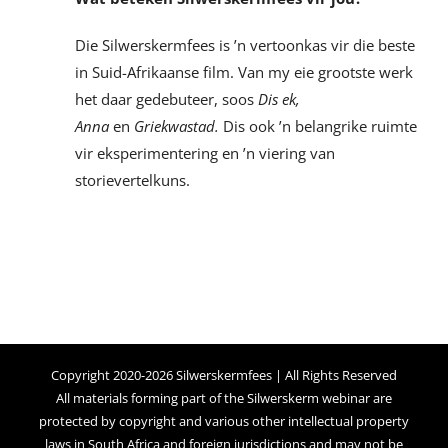
Die Silwerskermfees is ’n vertoonkas vir die beste
in Suid-Afrikaanse film. Van my eie grootste werk
het daar gedebuteer, soos
Dis ek,
Anna
en
Griekwastad.
Dis ook ’n belangrike ruimte
vir eksperimentering en ’n viering van
storievertelkuns.
Copyright 2020-2026 Silwerskermfees | All Rights Reserved
All materials forming part of the Silwerskerm webinar are
protected by copyright and various other intellectual property
laws in South Africa and foreign jurisdictions and may not be