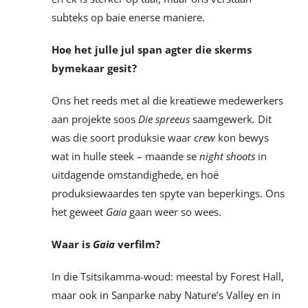
subteks op baie enerse maniere.
Hoe het julle jul span agter die skerms
bymekaar gesit?
Ons het reeds met al die kreatiewe medewerkers
aan projekte soos
Die spreeus
saamgewerk
.
Dit
was die soort produksie waar
crew
kon bewys
wat in hulle steek – maande se
night shoots
in
uitdagende omstandighede, en hoë
produksiewaardes ten spyte van beperkings. Ons
het geweet
Gaia
gaan weer so wees.
Waar is
Gaia
verfilm?
In die Tsitsikamma-woud: meestal by Forest Hall,
maar ook in Sanparke naby Nature’s Valley en in