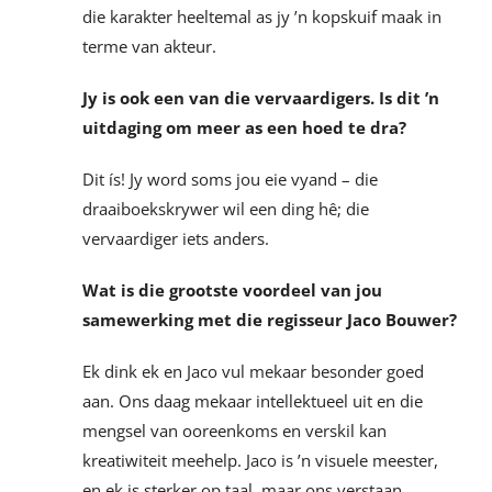
die karakter heeltemal as jy ’n kopskuif maak in
terme van akteur.
Jy is ook een van die vervaardigers. Is dit ’n
uitdaging om meer as een hoed te dra?
Dit ís! Jy word soms jou eie vyand – die
draaiboekskrywer wil een ding hê; die
vervaardiger iets anders.
Wat is die grootste voordeel van jou
samewerking met die regisseur Jaco Bouwer?
Ek dink ek en Jaco vul mekaar besonder goed
aan. Ons daag mekaar intellektueel uit en die
mengsel van ooreenkoms en verskil kan
kreatiwiteit meehelp. Jaco is ’n visuele meester,
en ek is sterker op taal, maar ons verstaan