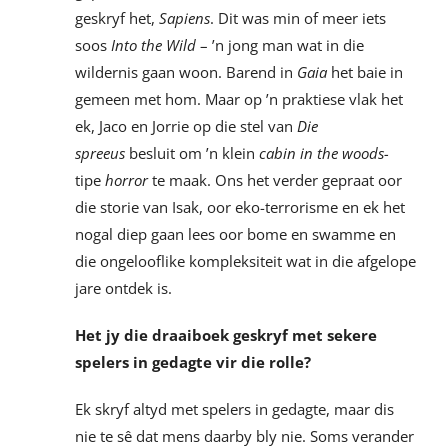
geskryf het,
Sapiens
. Dit was min of meer iets
soos
Into the Wild
– ’n jong man wat in die
wildernis gaan woon. Barend in
Gaia
het baie in
gemeen met hom. Maar op ’n praktiese vlak het
ek, Jaco en Jorrie op die stel van
Die
spreeus
besluit om ’n klein
cabin in the woods-
tipe
horror
te maak. Ons het verder gepraat oor
die storie van Isak, oor eko-terrorisme en ek het
nogal diep gaan lees oor bome en swamme en
die ongelooflike kompleksiteit wat in die afgelope
jare ontdek is.
Het jy die draaiboek geskryf met sekere
spelers in gedagte vir die rolle?
Ek skryf altyd met spelers in gedagte, maar dis
nie te sê dat mens daarby bly nie. Soms verander