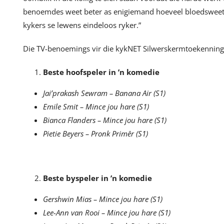
benoemdes weet beter as enigiemand hoeveel bloedsweet d
kykers se lewens eindeloos ryker.”
Die TV-benoemings vir die kykNET Silwerskermtoekennings v
Beste hoofspeler in ’n komedie
Jai’prakash Sewram – Banana Air (S1)
Emile Smit – Mince jou hare (S1)
Bianca Flanders – Mince jou hare (S1)
Pietie Beyers – Pronk Primêr (S1)
Beste byspeler in ’n komedie
Gershwin Mias – Mince jou hare (S1)
Lee-Ann van Rooi – Mince jou hare (S1)