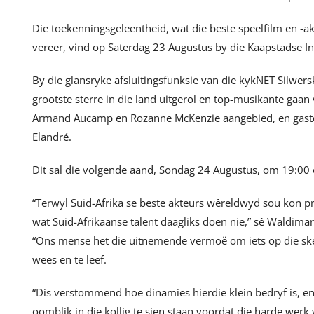
Die toekenningsgeleentheid, wat die beste speelfilm en -ak
vereer, vind op Saterdag 23 Augustus by die Kaapstadse In
By die glansryke afsluitingsfunksie van die kykNET Silwers
grootste sterre in die land uitgerol en top-musikante gaa
Armand Aucamp en Rozanne McKenzie aangebied, en gaste k
Elandré.
Dit sal die volgende aand, Sondag 24 Augustus, om 19:00 
“Terwyl Suid-Afrika se beste akteurs wêreldwyd sou kon pr
wat Suid-Afrikaanse talent daagliks doen nie,” sê Waldima
“Ons mense het die uitnemende vermoë om iets op die ske
wees en te leef.
“Dis verstommend hoe dinamies hierdie klein bedryf is, e
oomblik in die kollig te sien staan voordat die harde werk 