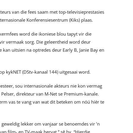
teurs van die fees saam met top-televisieprestasies
ternasionale Konferensiesentrum (Kiks) plaas.
kermfees word die ikoniese blou tapyt vir die
n vir vermaak sorg. Die geleentheid word deur
an uitsien na optredes deur Early B, Janie Bay en
op kykNET (DStv-kanaal 144) uitgesaai word.
esteer, sou internasionale akteurs nie kon vermag
r Pelser, direkteur van M-Net se Premium-kanale.
rm vas te vang van wat dit beteken om nóú híér te
n geweldig lekker om vanjaar se benoemdes vir ’n
van film- en TV-maak hervat,” sê hy. “Hierdie