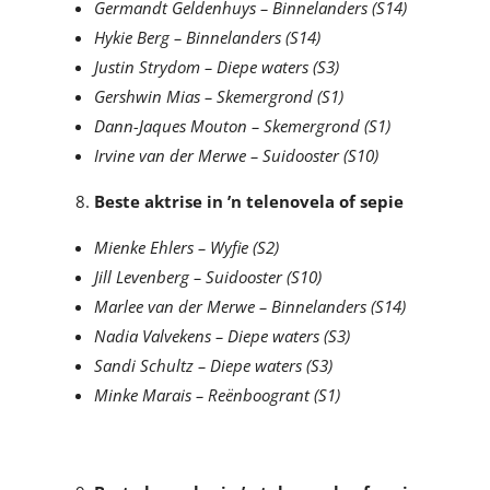
Germandt Geldenhuys – Binnelanders (S14)
Hykie Berg – Binnelanders (S14)
Justin Strydom – Diepe waters (S3)
Gershwin Mias – Skemergrond (S1)
Dann-Jaques Mouton – Skemergrond (S1)
Irvine van der Merwe – Suidooster (S10)
Beste aktrise in ’n telenovela of sepie
Mienke Ehlers – Wyfie (S2)
Jill Levenberg – Suidooster (S10)
Marlee van der Merwe – Binnelanders (S14)
Nadia Valvekens – Diepe waters (S3)
Sandi Schultz – Diepe waters (S3)
Minke Marais – Reënboogrant (S1)