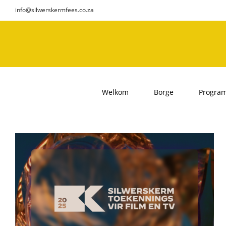
Skip
info@silwerskermfees.co.za
to
content
Welkom
Borge
Progra