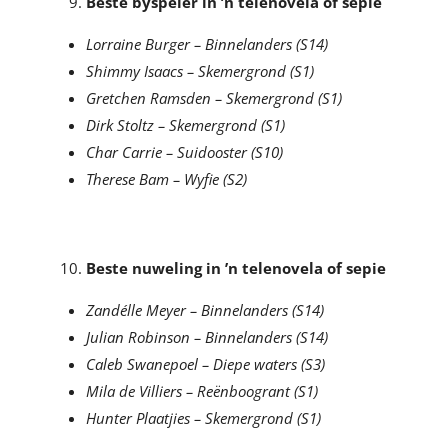
Beste byspeler in ’n telenovela of sepie
Lorraine Burger – Binnelanders (S14)
Shimmy Isaacs – Skemergrond (S1)
Gretchen Ramsden – Skemergrond (S1)
Dirk Stoltz – Skemergrond (S1)
Char Carrie – Suidooster (S10)
Therese Bam – Wyfie (S2)
Beste nuweling in ’n telenovela of sepie
Zandélle Meyer – Binnelanders (S14)
Julian Robinson – Binnelanders (S14)
Caleb Swanepoel – Diepe waters (S3)
Mila de Villiers – Reënboogrant (S1)
Hunter Plaatjies – Skemergrond (S1)