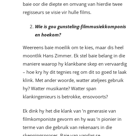
baie oor die diepte en omvang van hierdie twee
regisseurs se visie vir hulle films.
Wie is gou gunsteling-filmmusiekkomponis
en hoekom?
Weereens baie moeilik om te kies, maar dis heel
moontlik Hans Zimmer. Ek stel baie belang in die
maniere waarop hy klankbane skep en vervaardig
– hoe kry hy dit tegnies reg om dit so goed te laak
klink. Met ander woorde, watter ateljees gebruik
hy? Watter musikante? Watter span
klankingenieurs is betrokke, ensovoorts?
Ek dink hy het die klank van ’n generasie van
filmkomponiste gevorm en hy was ’n pionier in
terme van die gebruik van rekenaars in die
skeppingsproses. Baie van vandag se