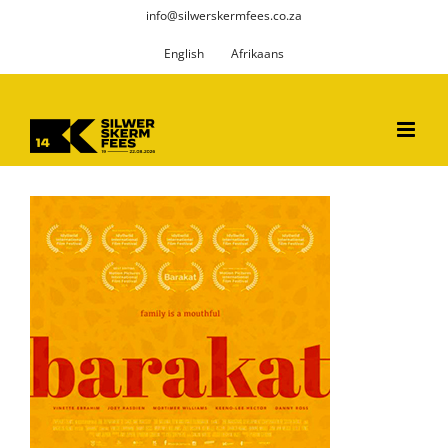
Skip
info@silwerskermfees.co.za
to
English
Afrikaans
content