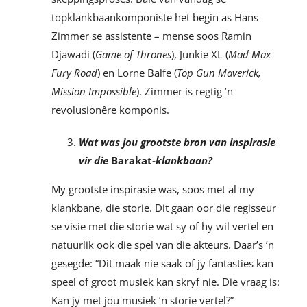
topklankbaankomponiste het begin as Hans
Zimmer se assistente – mense soos Ramin
Djawadi (
Game of Thrones
), Junkie XL (
Mad Max
Fury Road
) en Lorne Balfe (
Top Gun Maverick,
Mission Impossible
). Zimmer is regtig ’n
revolusionêre komponis.
Wat was jou grootste bron van inspirasie
vir die
Barakat
-klankbaan?
My grootste inspirasie was, soos met al my
klankbane, die storie. Dit gaan oor die regisseur
se visie met die storie wat sy of hy wil vertel en
natuurlik ook die spel van die akteurs. Daar’s ’n
gesegde: “Dit maak nie saak of jy fantasties kan
speel of groot musiek kan skryf nie. Die vraag is:
Kan jy met jou musiek ’n storie vertel?”