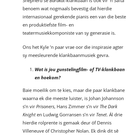
Shepherd se
Barakat
-klankbaan is ook vir ’n Safta
benoem wat nogmaals bevestig dat hierdie
internasionaal gerekende pianis een van die beste
en produktiefste film- en
teatermusiekkomponiste van sy generasie is.
Ons het Kyle ’n paar vrae oor die inspirasie agter
sy meesleurende klankbaanmusiek gevra.
Wat is jou gunstelingfilm- of TV-klankbaan
en hoekom?
Baie moeilik om te kies, maar die paar klankbane
waarna ek die meeste luister, is Johan Johannson
s’n vir
Prisoners
, Hans Zimmer s’n vir
The Dark
Knight
en Ludwig Gorransen s’n vir
Tenet
. Ál drie
hierdie rolprente is gemaak deur óf Dennis
Villeneuve óf Christopher Nolan. Ek dink dit sê