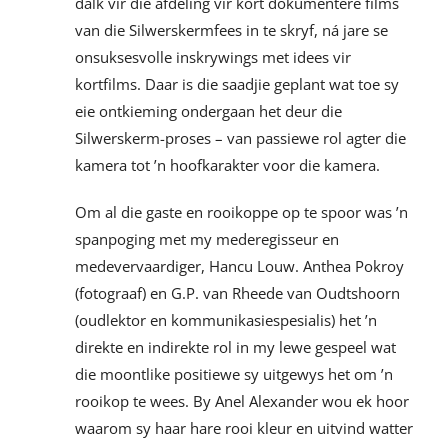
dalk vir die afdeling vir kort dokumentêre films
van die Silwerskermfees in te skryf, ná jare se
onsuksesvolle inskrywings met idees vir
kortfilms. Daar is die saadjie geplant wat toe sy
eie ontkieming ondergaan het deur die
Silwerskerm-proses – van passiewe rol agter die
kamera tot ’n hoofkarakter voor die kamera.
Om al die gaste en rooikoppe op te spoor was ’n
spanpoging met my mederegisseur en
medevervaardiger, Hancu Louw. Anthea Pokroy
(fotograaf) en G.P. van Rheede van Oudtshoorn
(oudlektor en kommunikasiespesialis) het ’n
direkte en indirekte rol in my lewe gespeel wat
die moontlike positiewe sy uitgewys het om ’n
rooikop te wees. By Anel Alexander wou ek hoor
waarom sy haar hare rooi kleur en uitvind watter