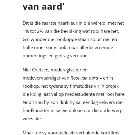
van aard’
Dit is die raarste haarkleur in die wêreld, met net
1% tot 2% van die bevolking wat rooi hare het.
G’n wonder die rooikoppe staan so uit nie, en
hulle moet soms ook maar allerlei vreemde
opmerkings en gedrag verduur.
Niël Coetzee, mederegisseur en
medevervaardiger van
Rooi van aard
– en ’n
rooikop, het tydens sy filmstudies vir ’n projek
die kollig laat val op medestudente met rooi hare.
Nooit sou hy kon dink hy sal eendag selwers die
hoofkarakter in sy eie dokkie oor die onderwerp
wees nie.
Maar toe sy voorstelle vir verhalende kortfilms