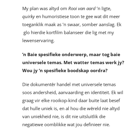
My plan was altyd om
Rooi van aard
’n ligte,
quirky
en humoristiese toon te gee wat dit meer
toeganklik maak as ’n swaar, somber aanslag. Ek
glo hierdie kortfilm balanseer die lig met my
lewenservaring.
’n Baie spesifieke onderwerp, maar tog baie
universele temas. Met watter temas werk jy?
Wou jy ’n spesifieke boodskap oordra?
Die dokumentêr handel met universele temas
soos andersheid, aanvaarding en identiteit. Ek wil
graag vir elke rooikop-kind daar buite laat besef
dat hulle uniek is, en al hou die wêreld nie altyd
van uniekheid nie, is dit nie uitsluitlik die
negatiewe oomblikke wat jou definieer nie.