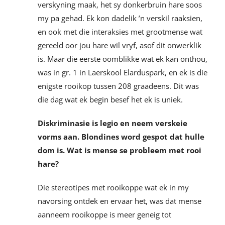
verskyning maak, het sy donkerbruin hare soos
my pa gehad. Ek kon dadelik ’n verskil raaksien,
en ook met die interaksies met grootmense wat
gereeld oor jou hare wil vryf, asof dit onwerklik
is. Maar die eerste oomblikke wat ek kan onthou,
was in gr. 1 in Laerskool Elarduspark, en ek is die
enigste rooikop tussen 208 graadeens. Dit was
die dag wat ek begin besef het ek is uniek.
Diskriminasie is legio en neem verskeie
vorms aan. Blondines word gespot dat hulle
dom is. Wat is mense se probleem met rooi
hare?
Die stereotipes met rooikoppe wat ek in my
navorsing ontdek en ervaar het, was dat mense
aanneem rooikoppe is meer geneig tot