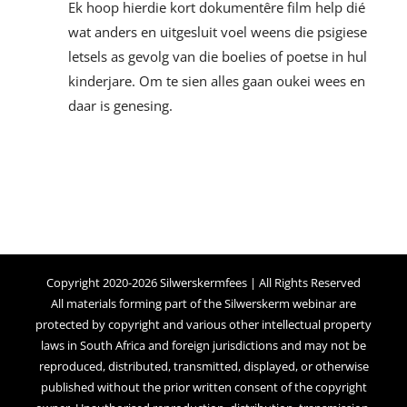
Ek hoop hierdie kort dokumentêre film help dié
wat anders en uitgesluit voel weens die psigiese
letsels as gevolg van die boelies of poetse in hul
kinderjare. Om te sien alles gaan oukei wees en
daar is genesing.
Copyright 2020-2026 Silwerskermfees | All Rights Reserved
All materials forming part of the Silwerskerm webinar are
protected by copyright and various other intellectual property
laws in South Africa and foreign jurisdictions and may not be
reproduced, distributed, transmitted, displayed, or otherwise
published without the prior written consent of the copyright