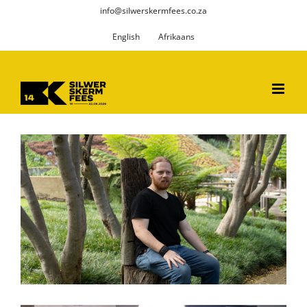
Skip
info@silwerskermfees.co.za
to
English
Afrikaans
content