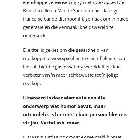
eienskappe vereenselwig sy met rooikoppe. Die
Roos-familie en Maude Sandham het danksy
Hancu se bande dit moontlik gemaak om ’n nuwe
generasie en die vermaaklikheidswêreld te
ondersoek.
Die titel is gekies om die geaardheid van
rooikoppe te weerspieël en te sien of ek iets kan
leer uit hierdie gaste wat my wêrelduitkyk kan
verbeter van ’n meer selfbewuste tot ’n jolige
rooikop.
Uiteraard is daar elemente aan die
onderwerp wat humor bevat, maar
uiteindelik is hierdie ’n baie persoonlike reis
vir jou. Vertel asb. meer.
Dit was ’n uitdaging omdat ek nie maklik praat