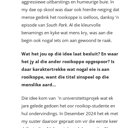
aggressiewe uitbarstings en humeurige buie. In
my dae op skool was daar ook hierdie neiging dat
mense gedink het rooikoppe is sielloos, danksy ’n
episode van
South Park
. Al die kleurvolle
benamings en kyke wat mens kry, was aan die
begin ook nogal iets om aan gewoond te raak.
Wat het jou op dié idee laat besluit? En waar
het jy al die ander rooikoppe opgespoor? Is
daar karaktertrekke wat nogal eie is aan
rooikoppe, want die titel sinspeel op die
menslike aard…
Die idee kom van ’n universiteitsprojek wat ek
jare gelede gedoen het oor rooikop-studente en
hul ondervindings. In Desember 2024 het ek met
my suster daaroor gepraat om vir die eerste keer