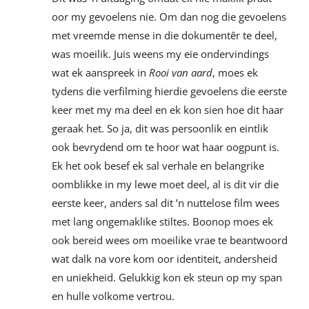
oor my gevoelens nie. Om dan nog die gevoelens
met vreemde mense in die dokumentêr te deel,
was moeilik. Juis weens my eie ondervindings
wat ek aanspreek in
Rooi van aard
, moes ek
tydens die verfilming hierdie gevoelens die eerste
keer met my ma deel en ek kon sien hoe dit haar
geraak het. So ja, dit was persoonlik en eintlik
ook bevrydend om te hoor wat haar oogpunt is.
Ek het ook besef ek sal verhale en belangrike
oomblikke in my lewe moet deel, al is dit vir die
eerste keer, anders sal dit ’n nuttelose film wees
met lang ongemaklike stiltes. Boonop moes ek
ook bereid wees om moeilike vrae te beantwoord
wat dalk na vore kom oor identiteit, andersheid
en uniekheid. Gelukkig kon ek steun op my span
en hulle volkome vertrou.