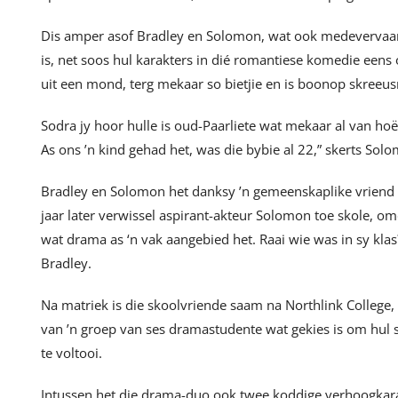
Dis amper asof Bradley en Solomon, wat ook medevervaa
is, net soos hul karakters in dié romantiese komedie eens o
uit een mond, terg mekaar so bietjie en is boonop skree
Sodra jy hoor hulle is oud-Paarliete wat mekaar al van hoërs
As ons ’n kind gehad het, was die bybie al 22,” skerts Sol
Bradley en Solomon het danksy ’n gemeenskaplike vriend 
jaar later verwissel aspirant-akteur Solomon toe skole, 
wat drama as ‘n vak aangebied het. Raai wie was in sy klas?
Bradley.
Na matriek is die skoolvriende saam na Northlink College, 
van ’n groep van ses dramastudente wat gekies is om hul 
te voltooi.
Intussen het die drama-duo ook twee koddige verhoogkar