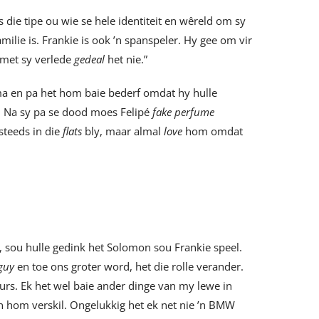
’s die tipe ou wie se hele identiteit en wêreld om sy
milie is. Frankie is ook ’n spanspeler. Hy gee om vir
 met sy verlede
gedeal
het nie.”
ma en pa het hom baie bederf omdat hy hulle
a. Na sy pa se dood moes Felipé
fake perfume
steeds in die
flats
bly, maar almal
love
hom omdat
t, sou hulle gedink het Solomon sou Frankie speel.
 guy
en toe ons groter word, het die rolle verander.
urs. Ek het wel baie ander dinge van my lewe in
an hom verskil. Ongelukkig het ek net nie ’n BMW