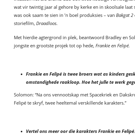
wat vir twintig jaar al gehore by kerke en in skoolsale la
was ook saam te sien in ’n boel produksies – van
Bakgat 2
storiefilm,
Draadloos
.
Met hierdie agtergrond in plek, beantwoord Bradley en So
jongste en grootste projek tot op hede,
Frankie en Felipé.
Frankie en Felipé is twee broers wat as kinders ges
omstandighede raakloop. Hoe het julle te werk geg
Solomon: “Na ons vennootskap met Spacekriek en Dakskroe
Felipé te skryf, twee heeltemal verskillende karakters.”
Vertel ons meer oor die karakters Frankie en Felipé