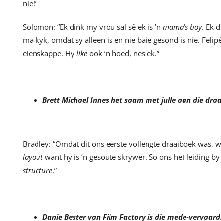
nie!”
Solomon: “Ek dink my vrou sal sê ek is ’n
mama’s boy
. Ek 
ma kyk, omdat sy alleen is en nie baie gesond is nie. Felip
eienskappe. Hy
like
ook ’n hoed, nes ek.”
Brett Michael Innes het saam met julle aan die dra
Bradley: “Omdat dit ons eerste vollengte draaiboek was, w
layout
want hy is ’n gesoute skrywer. So ons het leiding b
structure
.”
Danie Bester van Film Factory is die mede-vervaardi