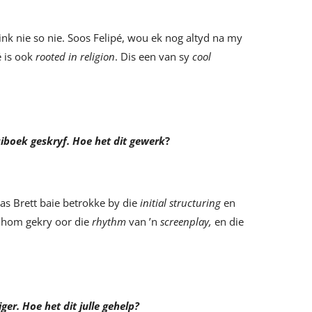
dink nie so nie. Soos Felipé, wou ek nog altyd na my
é is ook
rooted in religion
. Dis een van sy
cool
aiboek geskryf. Hoe het dit gewerk
?
as Brett baie betrokke by die
initial structuring
en
y hom gekry oor die
rhythm
van ’n
screenplay,
en die
ger. Hoe het dit julle gehelp?