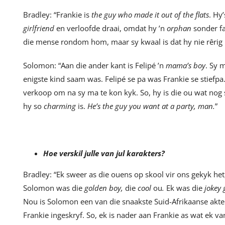
Bradley: “Frankie is
the guy who made it out of the flats
. Hy
girlfriend
en verloofde draai, omdat hy ’n
orphan
sonder fa
die mense rondom hom, maar sy kwaal is dat hy nie rêrig
Solomon: “Aan die ander kant is Felipé ’n
mama’s boy
. Sy 
enigste kind saam was. Felipé se pa was Frankie se stiefp
verkoop om na sy ma te kon kyk. So, hy is die ou wat nog 
hy so
charming
is.
He’s the guy you want at a party, man.
”
Hoe verskil julle van jul karakters?
Bradley: “Ek sweer as die ouens op skool vir ons gekyk he
Solomon was die
golden boy,
die
cool
ou
.
Ek was die
jokey
Nou is Solomon een van die snaakste Suid-Afrikaanse akte
Frankie ingeskryf. So, ek is nader aan Frankie as wat ek v