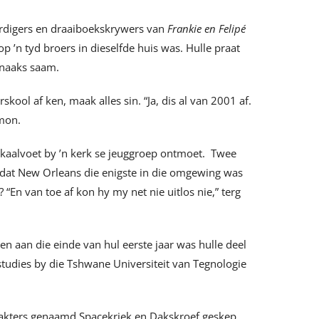
rdigers en draaiboekskrywers van
Frankie en Felipé
p ’n tyd broers in dieselfde huis was. Hulle praat
usnaaks saam.
kool af ken, maak alles sin. “Ja, dis al van 2001 af.
omon.
kaalvoet by ’n kerk se jeuggroep ontmoet. Twee
omdat New Orleans die enigste in die omgewing was
 “En van toe af kon hy my net nie uitlos nie,” terg
en aan die einde van hul eerste jaar was hulle deel
studies by die Tshwane Universiteit van Tegnologie
akters genaamd Spacekriek en Dakskroef geskep,