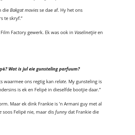
n die
Bakgat movies
se dae af. Hy het ons
s te skryf.”
t Film Factory gewerk. Ek was ook in
Vaselinetjie
en
ipé
? Wat is jul eie gunsteling parfuum?
iets waarmee ons regtig kan
relate
. My gunsteling is
dersins is ek en Felipé in dieselfde bootjie daar.”
orm. Maar ek dink Frankie is ’n Armani guy met al
me
soos Felipé nie, maar dis
funny
dat Frankie die