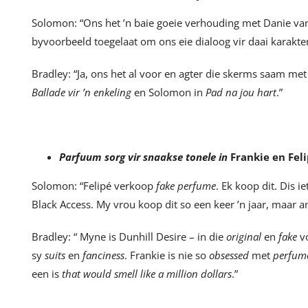
Solomon: “Ons het ’n baie goeie verhouding met Danie va
byvoorbeeld toegelaat om ons eie dialoog vir daai karakter
Bradley: “Ja, ons het al voor en agter die skerms saam me
Ballade vir ’n enkeling
en Solomon in
Pad na jou hart
.”
Parfuum sorg vir snaakse tonele in
Frankie en Fel
Solomon: “Felipé verkoop
fake perfume
. Ek koop dit. Dis 
Black Access. My vrou koop dit so een keer ’n jaar, maar an
Bradley: “ Myne is Dunhill Desire – in die
original
en
fake
v
sy
suits
en
fanciness
. Frankie is nie so
obsessed
met
perfu
een is
that would smell like a million dollars
.”