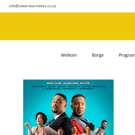
Skip
info@silwerskermfees.co.za
to
content
Welkom
Borge
Progra