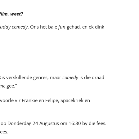
lfilm, weet?
uddy comedy
. Ons het baie
fun
gehad, en ek dink
 Dis verskillende genres, maar
comedy
is die draad
ime
gee.”
 voorlê vir Frankie en Felipé, Spacekriek en
s op Donderdag 24 Augustus om 16:30 by die fees.
wees.