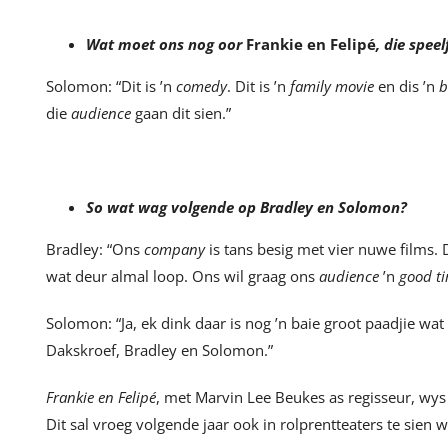
Wat moet ons nog oor
Frankie en Felipé
, die spee
Solomon: “Dit is ’n
comedy
. Dit is ’n
family movie
en dis ’n
b
die
audience
gaan dit sien.”
So wat wag volgende op Bradley en Solomon?
Bradley: “Ons
company
is tans besig met vier nuwe films.
wat deur almal loop. Ons wil graag ons
audience
’n
good t
Solomon: “Ja, ek dink daar is nog ’n baie groot paadjie wat
Dakskroef, Bradley en Solomon.”
Frankie en Felipé
, met Marvin Lee Beukes as regisseur, wy
Dit sal vroeg volgende jaar ook in rolprentteaters te sien 