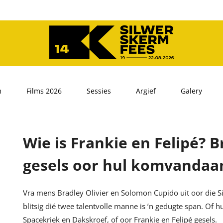
m
Films 2026
Sessies
Argief
Galery
Wie is Frankie en Felipé? 
gesels oor hul komvandaa
Vra mens Bradley Olivier en Solomon Cupido uit oor die 
blitsig dié twee talentvolle manne is ’n gedugte span. Of
Spacekriek en Dakskroef, of oor Frankie en Felipé gesels.