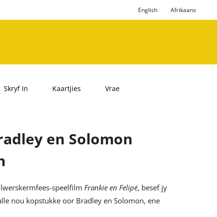
English
Afrikaans
Skryf In
Kaartjies
Vrae
Bradley en Solomon
n
Silwerskermfees-speelfilm
Frankie en Felipé
, besef jy
 hulle nou kopstukke oor Bradley en Solomon, ene