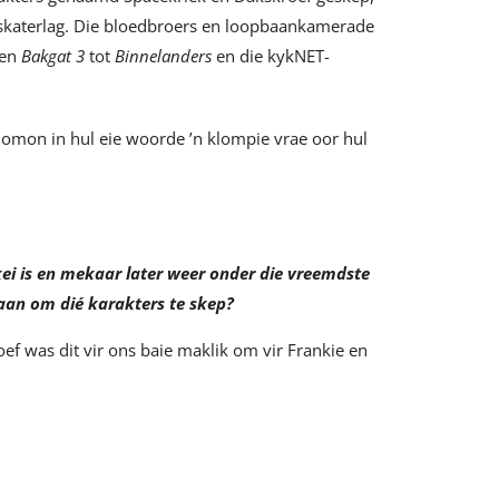
at skaterlag. Die bloedbroers en loopbaankamerade
en
Bakgat 3
tot
Binnelanders
en die kykNET-
lomon in hul eie woorde ’n klompie vrae oor hul
kei is en mekaar later weer onder die vreemdste
aan om dié karakters te skep?
f was dit vir ons baie maklik om vir Frankie en
.