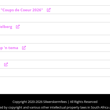
l "Coups de Coeur 2026"
felberg
op 'n tema
e
Copyright 2020-2026 Silwerskermfees | All Rights Reserved
ed by copyright and various other intellectual property laws in South Africa