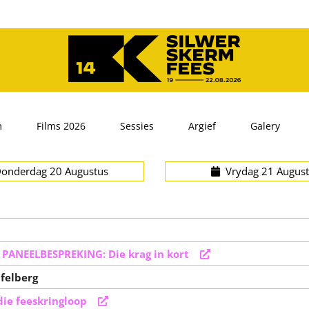
m
Films 2026
Sessies
Argief
Galery
nderdag 20 Augustus
Vrydag 21 August
PANEELBESPREKING: Die krag in kort
afelberg
ie feeskringloop