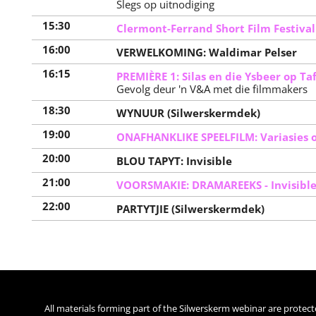
Slegs op uitnodiging
15:30
Clermont-Ferrand Short Film Festiva
16:00
VERWELKOMING: Waldimar Pelser
16:15
PREMIÈRE 1: Silas en die Ysbeer op Ta
Gevolg deur 'n V&A met die filmmakers
18:30
WYNUUR (Silwerskermdek)
19:00
ONAFHANKLIKE SPEELFILM: Variasies 
20:00
BLOU TAPYT: Invisible
21:00
VOORSMAKIE: DRAMAREEKS - Invisibl
22:00
PARTYTJIE (Silwerskermdek)
All materials forming part of the Silwerskerm webinar are protect