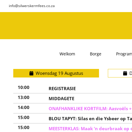
Skip
info@silwerskermfees.co.za
to
content
Welkom
Borge
Progra
Woensdag 19 Augustus
Do
10:00
REGISTRASIE
13:00
MIDDAGETE
14:00
ONAFHANKLIKE KORTFILM: Aasvoëls + 
15:00
BLOU TAPYT: Silas en die Ysbeer op T
15:00
MEESTERKLAS: Maak ’n deurbraak op d