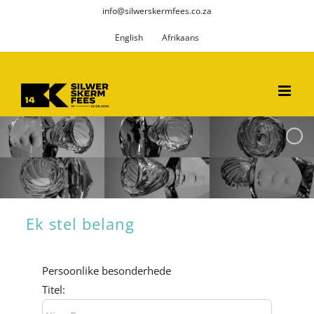
Skip
info@silwerskermfees.co.za
to
English
Afrikaans
content
Ek stel belang
Persoonlike besonderhede
Titel: