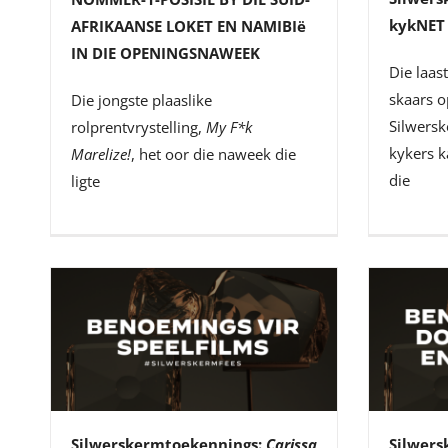
kykNET
AFRIKAANSE LOKET EN NAMIBI
ë
IN DIE OPENINGSNAWEEK
Die laas
skaars 
Die jongste plaaslike
Silwers
rolprentvrystelling,
My F*k
kykers 
Marelize!
, het oor die naweek die
die
ligte
Silwerskermtoekennings:
Carissa
Silwers