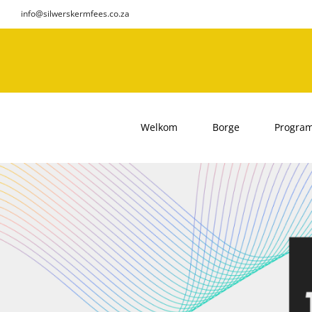
Skip
info@silwerskermfees.co.za
to
content
Welkom
Borge
Progra