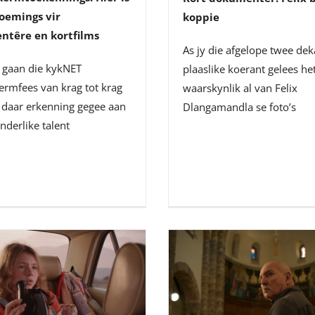
oemings vir
koppie
têre en kortfilms
As jy die afgelope twee dek
r gaan die kykNET
plaaslike koerant gelees het
ermfees van krag tot krag
waarskynlik al van Felix
 daar erkenning gegee aan
Dlangamandla se foto’s
onderlike talent