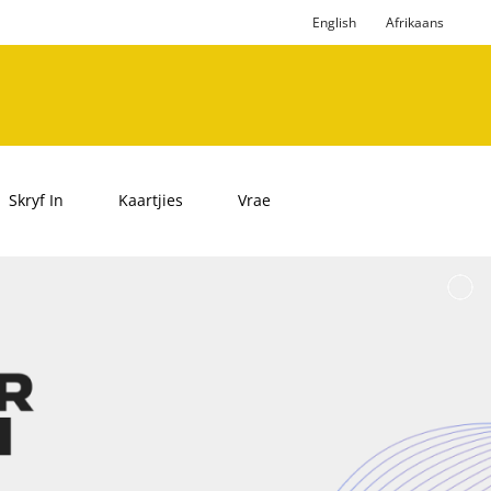
English
Afrikaans
Skryf In
Kaartjies
Vrae