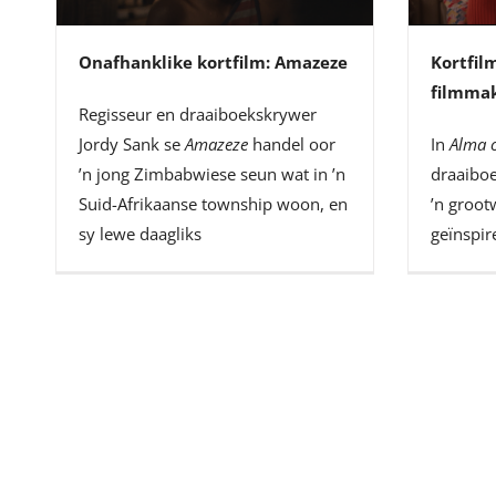
Onafhanklike kortfilm: Amazeze
Kortfil
filmmak
Regisseur en draaiboekskrywer
Jordy Sank se
Amazeze
handel oor
In
Alma 
’n jong Zimbabwiese seun wat in ’n
draaibo
Suid-Afrikaanse township woon, en
’n groot
sy lewe daagliks
geïnspir