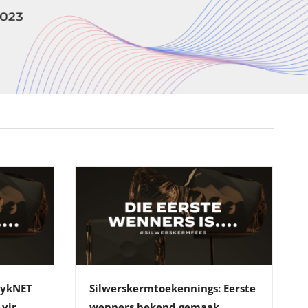
kykNET
Silwerskermtoekennings: Eerste
vir
wenners bekend gemaak