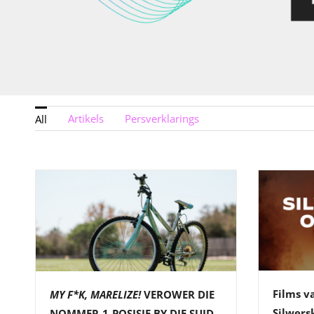
Artikels
Persverklarings
All
Films v
MY F*K, MARELIZE!
VEROWER DIE
Silwers
NOMMER-1-POSISIE BY DIE SUID-