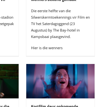
Die eerste helfte van die
-stadion
Silwerskermtoekennings vir Film en
eetgepak
TV het Saterdagoggend (23
Augustus) by The Bay-hotel in
Kampsbaai plaasgevind.
Hier is die wenners
y die
Kortfilm deur opkomende