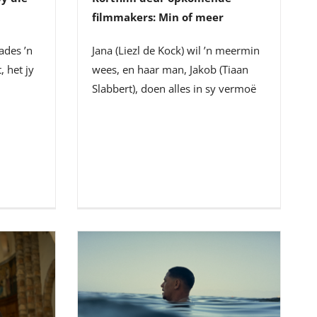
filmmakers: Min of meer
ades ’n
Jana (Liezl de Kock) wil ’n meermin
, het jy
wees, en haar man, Jakob (Tiaan
Slabbert), doen alles in sy vermoë