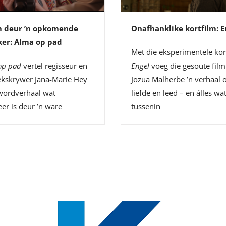
m deur ’n opkomende
Onafhanklike kortfilm: E
er: Alma op pad
Met die eksperimentele kor
op pad
vertel regisseur en
Engel
voeg die gesoute fil
ekskrywer Jana-Marie Hey
Jozua Malherbe ’n verhaal 
wordverhaal wat
liefde en leed – en álles wa
eer is deur ’n ware
tussenin