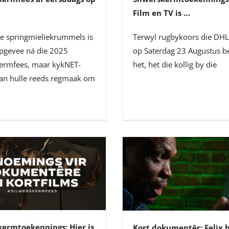
Film en TV is …
te springmieliekrummels is
Terwyl rugbykoors die DHL
opgevee ná die 2025
op Saterdag 23 Augustus b
kermfees, maar kykNET-
het, het die kollig by die
kan hulle reeds regmaak om
kermtoekennings: Hier is
Kort dokumentêr: Felix b