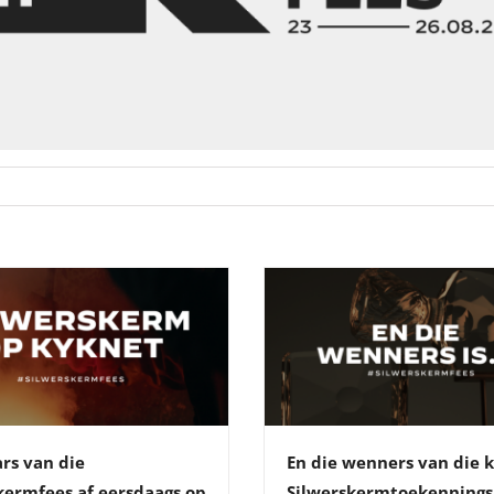
ars van die
En die wenners van die 
kermfees af eersdaags op
Silwerskermtoekennings 