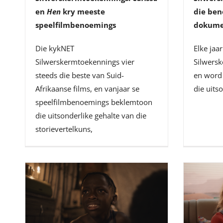
en
Hen
kry meeste
die ben
speelfilmbenoemings
dokumen
Die kykNET
Elke jaa
Silwerskermtoekennings vier
Silwersk
steeds die beste van Suid-
en word
Afrikaanse films, en vanjaar se
die uits
speelfilmbenoemings beklemtoon
die uitsonderlike gehalte van die
storievertelkuns,