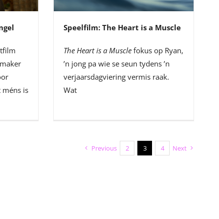
ngel
Speelfilm: The Heart is a Muscle
tfilm
The Heart is a Muscle
fokus op Ryan,
mmaker
’n jong pa wie se seun tydens ’n
oor
verjaarsdagviering vermis raak.
t méns is
Wat
Previous
2
3
4
Next